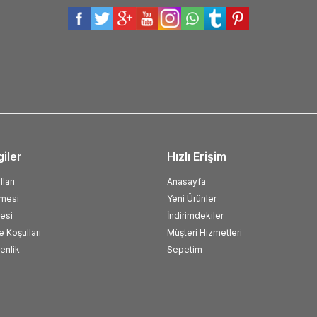
giler
Hızlı Erişim
ları
Anasayfa
şmesi
Yeni Ürünler
esi
İndirimdekiler
e Koşulları
Müşteri Hizmetleri
venlik
Sepetim