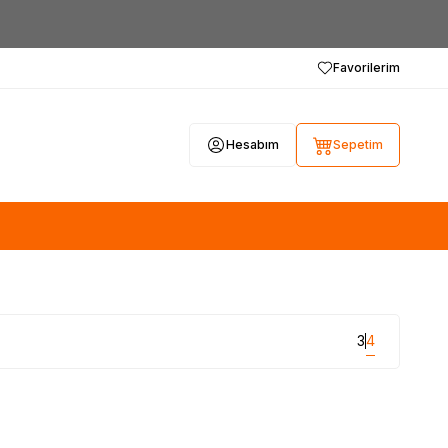
Favorilerim
Hesabım
Sepetim
3
4