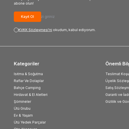
abone olun!
Kayıt Ol
KVKK Sözleşmesi'ni
okudum, kabul ediyorum.
Kategoriler
Önemli Bil
Isıtma & Soğutma
Teslimat Koşul
Raflar Ve Dolaplar
Üyelik Sözle
Bahçe Camping
Satış Sözleşm
Hırdavat & El Aletleri
Garanti ve İad
Şömineler
Gizlilik ve Gü
Ütü Grubu
Ev & Yaşam
Ütü Yedek Parçalar