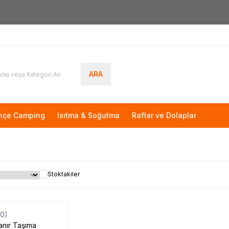
Yeni Üyelere Özel
50 TL İNDİRİM KUPONU!
ARA
hçe Camping
Isıtma & Soğutma
Raflar ve Dolaplar
Stoktakiler
(0)
anır Taşıma