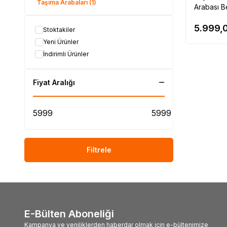
Taşıma Arabaları
(1)
Arabası 
5.999,
Stoktakiler
Yeni Ürünler
İndirimli Ürünler
Fiyat Aralığı
Filtrele
E-Bülten Aboneliği
Kampanya ve yeniliklerden haberdar olmak için e-bültenimize