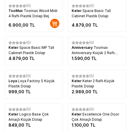
(0)
(0)
TooMax
Toomax Wood Midi
Keter
Space Basic Tall
4 Raflı Plastik Dolap Bej
Cabinet Plastik Dolap
6.900,00
TL
4.879,00
TL
Tükendi
Tükendi
(0)
(0)
Keter
Space Basic MP Tall
Anniversary
Toomax
Cabinet Plastik Dolap
Anniversary Küçük 2 Raflı
4.879,00
TL
Plastik Dolap Beyaz Antrasit
1.590,00
TL
Tükendi
Tükendi
(0)
(0)
Loya
Loya Factory S Küçük
Keter
Keter 2 Raflı Küçük
Plastik Dolap
Plastik Dolap
999,00
TL
2.989,00
TL
Tükendi
Tükendi
(0)
(0)
Keter
Logico Base Çok
Keter
Excellence One Door
Amaçlı Küçük Dolap
Çok Amaçlı Dolap
849,00
TL
1.100,00
TL