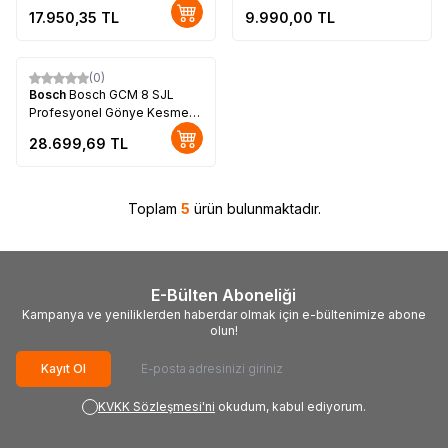
1800W 254 mm
17.950,35
TL
9.990,00
TL
(0)
Bosch
Bosch GCM 8 SJL
Profesyonel Gönye Kesme
Makinası
28.699,69
TL
Toplam
5
ürün bulunmaktadır.
E-Bülten Aboneliği
Kampanya ve yeniliklerden haberdar olmak için e-bültenimize abone
olun!
Kayıt Ol
KVKK Sözleşmesi'ni
okudum, kabul ediyorum.