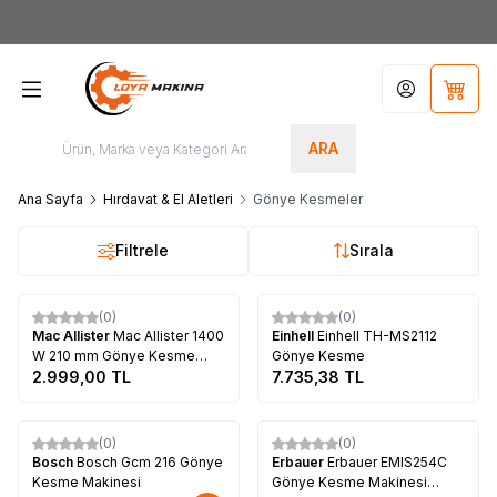
Yeni Üyelere Özel
50 TL İNDİRİM KUPONU!
Hesabım
Sepet
ARA
Ana Sayfa
Hırdavat & El Aletleri
Gönye Kesmeler
Filtrele
Sırala
Tükendi
Tükendi
(0)
(0)
Mac Allister
Mac Allister 1400
Einhell
Einhell TH-MS2112
W 210 mm Gönye Kesme
Gönye Kesme
Makinesi
2.999,00
TL
7.735,38
TL
Tükendi
(0)
(0)
Bosch
Bosch Gcm 216 Gönye
Erbauer
Erbauer EMIS254C
Kesme Makinesi
Gönye Kesme Makinesi