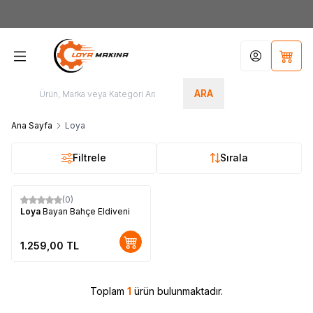
Yeni Üyelere Özel
50 TL İNDİRİM KUPONU!
Hesabım
Sepet
ARA
Ana Sayfa
Loya
Filtrele
Sırala
(0)
Loya
Bayan Bahçe Eldiveni
1.259,00
TL
Toplam
1
ürün bulunmaktadır.