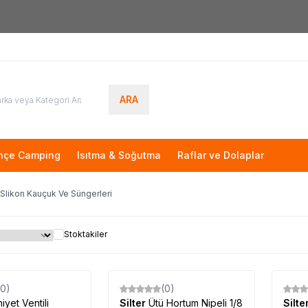
Yeni Üyelere Özel
50 TL İNDİRİM KUPONU!
ARA
hçe Camping
Isıtma & Soğutma
Raflar ve Dolaplar
 Slikon Kauçuk Ve Süngerleri
Stoktakiler
(0)
(0)
iyet Ventili
Silter
Ütü Hortum Nipeli 1/8
Silte