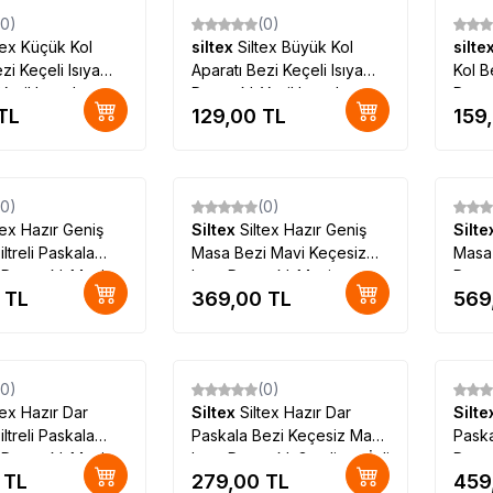
(0)
(0)
tex Küçük Kol
siltex
Siltex Büyük Kol
silte
zi Keçeli Isıya
Aparatı Bezi Keçeli Isıya
Kol B
Yeşil Logolu
Dayanıklı Yeşil Logolu
Dayan
TL
129,00
TL
159
(0)
(0)
tex Hazır Geniş
Siltex
Siltex Hazır Geniş
Silt
iltreli Paskala
Masa Bezi Mavi Keçesiz
Masa 
 Dayanıklı Mavi
Isıya Dayanıklı Mavi
Dayan
TL
369,00
TL
569
Gerdirme İpli Özel Üretim
İpli 
(0)
(0)
tex Hazır Dar
Siltex
Siltex Hazır Dar
Silt
iltreli Paskala
Paskala Bezi Keçesiz Mavi
Paska
 Dayanıklı Mavi
Isıya Dayanıklı Gerdirme İpli
Dayan
TL
279,00
TL
459
Özel Üretim