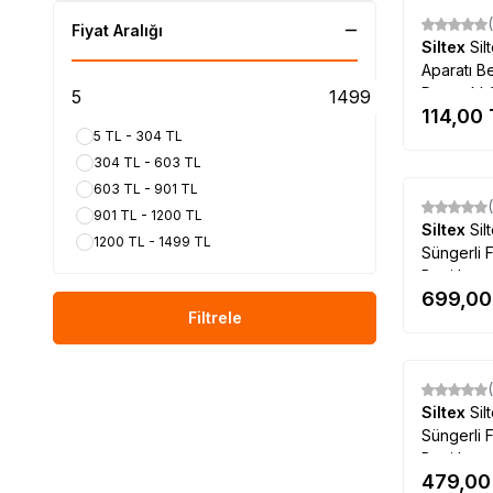
Fiyat Aralığı
Siltex
Sil
Aparatı Be
Dayanıklı 
114,00
5 TL - 304 TL
304 TL - 603 TL
603 TL - 901 TL
901 TL - 1200 TL
Siltex
Sil
1200 TL - 1499 TL
Süngerli F
Bezi Isıya
699,00
Filtrele
Siltex
Sil
Süngerli F
Bezi Isıya
479,00