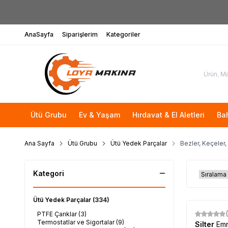
AnaSayfa
Siparişlerim
Kategoriler
Ütü Grubu
Ev & Yaşam
Hırdavat & El Aletleri
Ba
Ana Sayfa
Ütü Grubu
Ütü Yedek Parçalar
Bezler, Keçeler,
Kategori
Ütü Yedek Parçalar
(334)
PTFE Çarıklar
(3)
Termostatlar ve Sigortalar
(9)
Silter
Emn