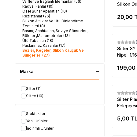
Valfler ve Bağlantı Elemanları
(56)
Silikon O
Radyal Fanlar
(10)
35
Özel Buhar Aparatları
(10)
Rezistanlar
(26)
20,00
T
Silikon Altlıklar Ve Ütü Dinlendirme
Zeminleri
(8)
Basınç Anahtarları, Seviye Sönsörleri,
Röleler ,Manometreler
(13)
Ütü Tabanları
(18)
Paslanmaz Kazanlar
(17)
Silter
SY 
Bezler, Keçeler, Slikon Kauçuk Ve
Nipeli 1/16
Süngerleri
(27)
Kapaklar Ve Ön Paneller
(41)
Anahtarlar & Kontaktörler & Sinyal
199,00
Lambaları
(24)
Marka
Kablolar & Kablo Grupları ve Kablo
Elemanları
(24)
Yaylar
(7)
Silter
(11)
Diğer Yedek Parçalar - El Ütüleri ve Buhar
Fırçaları & Süper Mini
(53)
Siltex
(10)
Silter
Pla
Kelepçes
Stoktakiler
5,00
T
Yeni Ürünler
İndirimli Ürünler