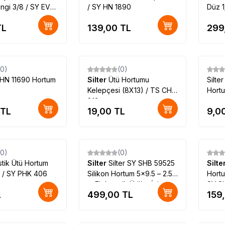
ringi 3/8 / SY EVO
/ SY HN 1890
Düz 1
L
139,00
TL
299
(0)
(0)
HN 11690 Hortum
Silter
Ütü Hortumu
Silte
Kelepçesi (8X13) / TS CHK
Hort
813
TL
19,00
TL
9,0
(0)
(0)
stik Ütü Hortum
Silter
Silter SY SHB 59525
Silte
i / SY PHK 406
Silikon Hortum 5x9.5 – 2.5
Hortu
m Elektronik Ütüler İçin
SY S
L
499,00
TL
159