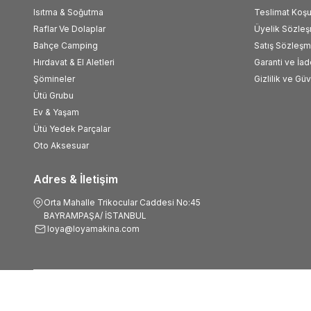
Isıtma & Soğutma
Teslimat Koşul
Raflar Ve Dolaplar
Üyelik Sözle
Bahçe Camping
Satış Sözleşm
Hırdavat & El Aletleri
Garanti ve İad
Şömineler
Gizlilik ve Gü
Ütü Grubu
Ev & Yaşam
Ütü Yedek Parçalar
Oto Aksesuar
Adres & İletişim
Orta Mahalle Trikocular Caddesi No:45
BAYRAMPAŞA/ İSTANBUL
loya@loyamakina.com