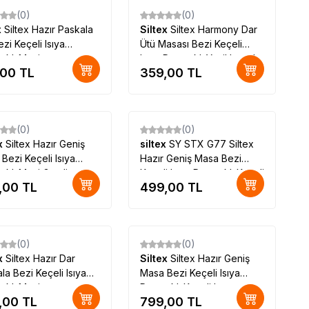
(0)
(0)
x
Siltex Hazır Paskala
Siltex
Siltex Harmony Dar
ezi Keçeli Isıya
Ütü Masası Bezi Keçeli
ıklı Mavi
Isıya Dayanıklı Yeşil Logolu
,00
TL
359,00
TL
(0)
(0)
ex
Siltex Hazır Geniş
siltex
SY STX G77 Siltex
Bezi Keçeli Isıya
Hazır Geniş Masa Bezi
ıklı Mavi Gerdirme
Keçeli Isıya Dayanıklı Keçeli
,00
TL
499,00
TL
Özel Üretim
Isıya Dayanıklı Mavi
(0)
(0)
ex
Siltex Hazır Dar
Siltex
Siltex Hazır Geniş
la Bezi Keçeli Isıya
Masa Bezi Keçeli Isıya
ıklı Mavi
Dayanıklı Keçeli Isıya
,00
TL
799,00
TL
Dayanıklı Mavi