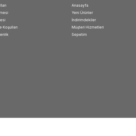
ları
Anasayfa
şmesi
Yeni Ürünler
esi
İndirimdekiler
e Koşulları
Müşteri Hizmetleri
venlik
Sepetim