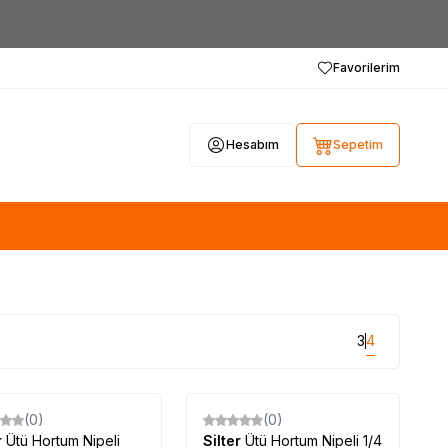
Favorilerim
Hesabım
Sepetim
3
4
(0)
(0)
r
Ütü Hortum Nipeli
Silter
Ütü Hortum Nipeli 1/4