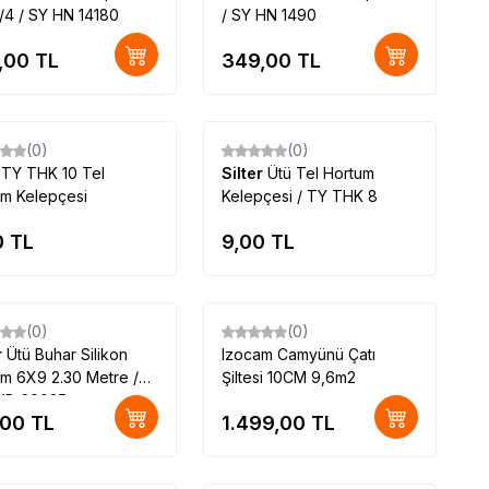
/4 / SY HN 14180
/ SY HN 1490
,00
TL
349,00
TL
Tükendi
Tükendi
(0)
(0)
r TY THK 10 Tel
Silter
Ütü Tel Hortum
um Kelepçesi
Kelepçesi / TY THK 8
0
TL
9,00
TL
(0)
(0)
r
Ütü Buhar Silikon
Izocam Camyünü Çatı
m 6X9 2.30 Metre /
Şiltesi 10CM 9,6m2
HB 69025
,00
TL
1.499,00
TL