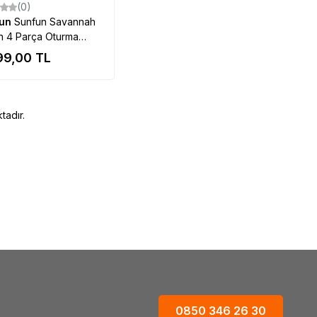
(0)
fun
Sunfun Savannah
n 4 Parça Oturma
u
99,00
TL
tadır.
0850 346 26 30