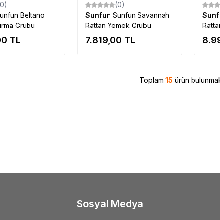
(0)
(0)
unfun Beltano
Sunfun
Sunfun Savannah
Sun
urma Grubu
Rattan Yemek Grubu
Ratta
Grub
00
TL
7.819,00
TL
8.9
Toplam
15
ürün bulunmak
Sosyal Medya