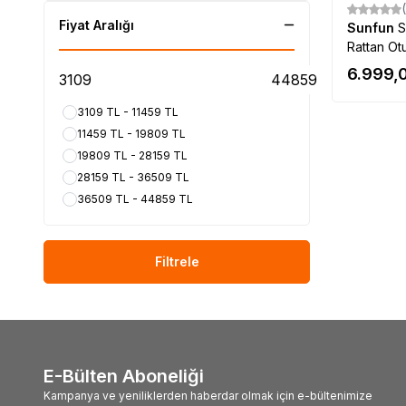
Fiyat Aralığı
Sunfun
S
Rattan Ot
6.999,
3109 TL - 11459 TL
11459 TL - 19809 TL
19809 TL - 28159 TL
28159 TL - 36509 TL
36509 TL - 44859 TL
Filtrele
E-Bülten Aboneliği
Kampanya ve yeniliklerden haberdar olmak için e-bültenimize