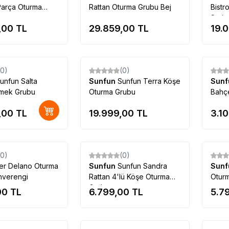
Parça Oturma
Rattan Oturma Grubu Bej
Bistr
Seti
,00
TL
29.859,00
TL
19.
Tükendi
(0)
(0)
unfun Salta
Sunfun
Sunfun Terra Köşe
Sun
emek Grubu
Oturma Grubu
Bahç
,00
TL
19.999,00
TL
3.1
Tükendi
Tükendi
(0)
(0)
er Delano Oturma
Sunfun
Sunfun Sandra
Sun
hverengi
Rattan 4'lü Köşe Oturma
Otur
Grubu
00
TL
6.799,00
TL
5.7
Tükendi
Tükendi