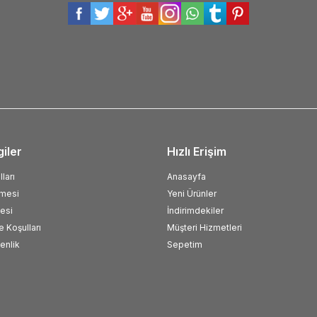
giler
Hızlı Erişim
ları
Anasayfa
şmesi
Yeni Ürünler
esi
İndirimdekiler
e Koşulları
Müşteri Hizmetleri
venlik
Sepetim