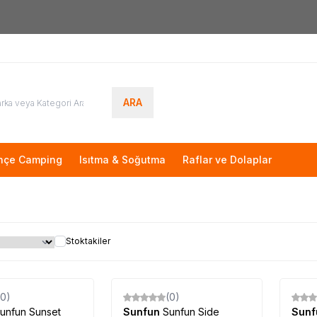
Yeni Üyelere Özel
50 TL İNDİRİM KUPONU!
ARA
hçe Camping
Isıtma & Soğutma
Raflar ve Dolaplar
Stoktakiler
Tükendi
Tükendi
(0)
(0)
unfun Sunset
Sunfun
Sunfun Side
Sun