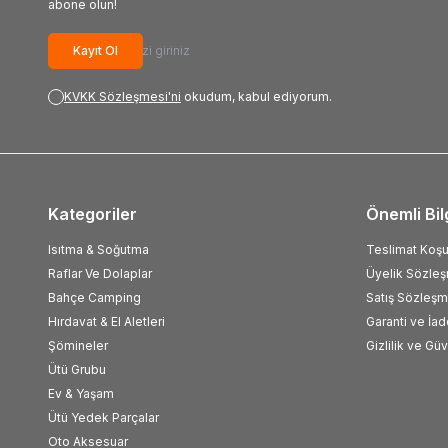
abone olun!
Kayıt Ol
KVKK Sözleşmesi'ni
okudum, kabul ediyorum.
Kategoriler
Önemli Bil
Isıtma & Soğutma
Teslimat Koşul
Raflar Ve Dolaplar
Üyelik Sözle
Bahçe Camping
Satış Sözleşm
Hırdavat & El Aletleri
Garanti ve İad
Şömineler
Gizlilik ve Gü
Ütü Grubu
Ev & Yaşam
Ütü Yedek Parçalar
Oto Aksesuar