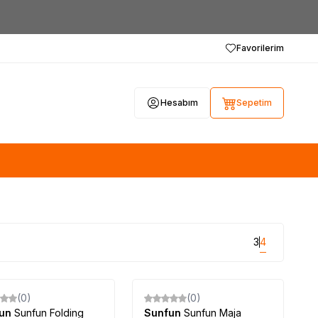
Favorilerim
Hesabım
Sepetim
3
4
Tükendi
(0)
(0)
fun
Sunfun Folding
Sunfun
Sunfun Maja