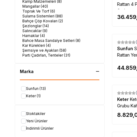
Kamp Malzemeleri
(8)
Rattan 4 
Mangallar
(40)
Grubu
Toprak Ve Torf
(6)
Sulama Sistemleri
(88)
36.459
Bahçe Çöp Kovaları
(2)
Şezlonglar
(14)
Salıncaklar
(9)
Hamaklar
(4)
Bahce Masa Sandalye Setleri
(8)
Kar Kürekleri
(4)
Sunfun
S
Şemsiye ve Ayakları
(58)
Rattan Y
Parti Çadırları, Tenteler
(31)
Su Pompaları
(35)
Tırpan Makinaları
(5)
44.859
Pet Shop
(5)
Marka
Bahçe Ekipmanları
(158)
Solar Aydınlatma
(23)
Sunfun
(13)
Keter
(1)
Keter
Ket
Grubu Ka
Stoktakiler
8.829,
Yeni Ürünler
İndirimli Ürünler