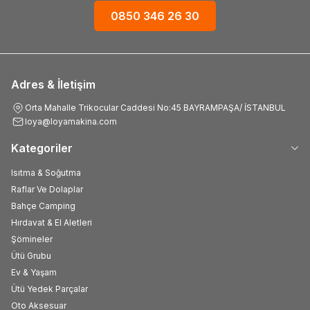
0850 346 26 30
Adres & İletişim
Orta Mahalle Trikocular Caddesi No:45 BAYRAMPAŞA/ İSTANBUL
loya@loyamakina.com
Kategoriler
Isıtma & Soğutma
Raflar Ve Dolaplar
Bahçe Camping
Hırdavat & El Aletleri
Şömineler
Ütü Grubu
Ev & Yaşam
Ütü Yedek Parçalar
Oto Aksesuar