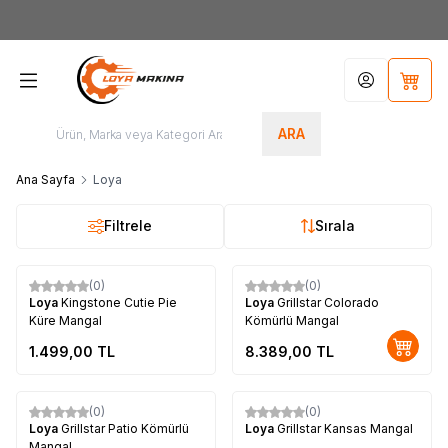
Yeni Üyelere Özel
50 TL İNDİRİM KUPONU!
Hesabım
Sepet
ARA
Ana Sayfa
Loya
Filtrele
Sırala
Tükendi
(0)
(0)
Loya
Kingstone Cutie Pie
Loya
Grillstar Colorado
Küre Mangal
Kömürlü Mangal
1.499,00
TL
8.389,00
TL
(0)
(0)
Loya
Grillstar Patio Kömürlü
Loya
Grillstar Kansas Mangal
Mangal