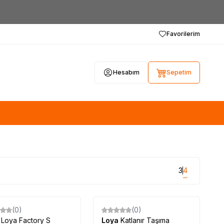
Favorilerim
Hesabım
Sepetim
3
4
Tükendi
(0)
(0)
a
Loya Factory S
Loya
Katlanır Taşıma