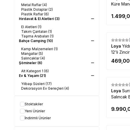
Küre Man
Metal Raflar
(4)
Plastik Dolaplar
(2)
Plastik Raflar
(6)
1.499,
Hırdavat & El Aletleri
(3)
El Aletleri
(1)
Takım Çantaları
(1)
Taşıma Arabaları
(1)
Bahçe Camping
(10)
Loya
Yıld
Kamp Malzemeleri
(1)
12'li Zincir
Mangallar
(5)
Salıncaklar
(4)
469,00
Şömineler
(6)
Alt Kategori 1
(6)
Ev & Yaşam
(21)
Yılbaşı Süsleri
(17)
Dekorasyon Ev Gereçleri
(4)
Loya
Sunf
Salıncak 
Stoktakiler
9.990,
Yeni Ürünler
İndirimli Ürünler