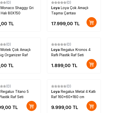
(0)
(0)
a
Monaco Shaggy Gri
Loya
Loya Çok Amaçlı
ı Halı 80X150
Taşıma Çantası
,00
TL
17.999,00
TL
Tükendi
(0)
(0)
a
Motek Çok Amaçlı
Loya
Regalux Kronos 4
Big Organizer Raf
Raflı Plastik Raf Seti
,00
TL
1.899,00
TL
(0)
(0)
a
Regalux Titano 5
Loya
Regalux Metal 4 Katlı
Plastik Raf Seti
Raf 160x60x180 cm
99,00
TL
9.999,00
TL