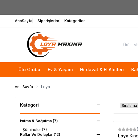
AnaSayfa
Siparişlerim
Kategoriler
Ütü Grubu
Ev & Yaşam
Hırdavat & El Aletleri
Ba
Ana Sayfa
Loya
Kategori
Isıtma & Soğutma
(7)
Şömineler
(7)
Raflar Ve Dolaplar
(12)
Loya
Kin