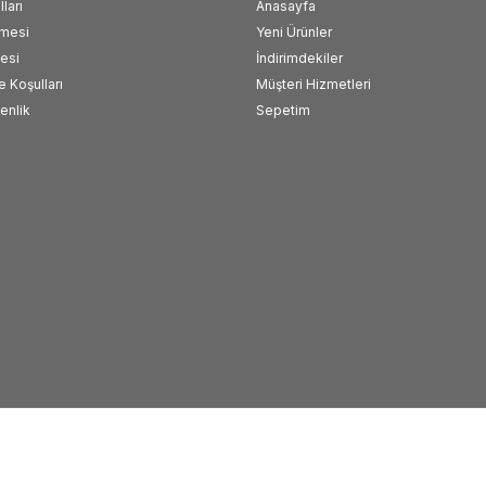
ları
Anasayfa
şmesi
Yeni Ürünler
esi
İndirimdekiler
e Koşulları
Müşteri Hizmetleri
venlik
Sepetim