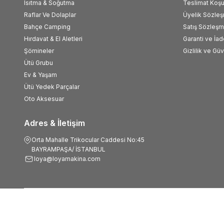
Isıtma & Soğutma
Teslimat Koşul
Raflar Ve Dolaplar
Üyelik Sözle
Bahçe Camping
Satış Sözleşm
Hırdavat & El Aletleri
Garanti ve İad
Şömineler
Gizlilik ve Gü
Ütü Grubu
Ev & Yaşam
Ütü Yedek Parçalar
Oto Aksesuar
Adres & İletişim
Orta Mahalle Trikocular Caddesi No:45
BAYRAMPAŞA/ İSTANBUL
loya@loyamakina.com