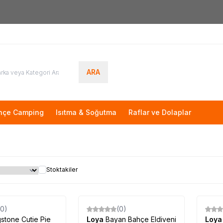
Yeni Üyelere Özel
50 TL İNDİRİM KUPONU!
ARA
hçe Camping
Isıtma & Soğutma
Raflar ve Dolaplar
Stoktakiler
Tükendi
(0)
(0)
gstone Cutie Pie
Loya
Bayan Bahçe Eldiveni
Loy