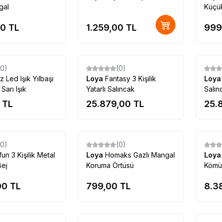
gal
Küçük
00
TL
1.259,00
TL
999
Tükendi
Tükendi
(0)
(0)
ız Led Işık Yılbaşı
Loya
Fantasy 3 Kişilik
Loy
 Sarı Işık
Yatarlı Salıncak
Salı
TL
25.879,00
TL
25.
Tükendi
Tükendi
(0)
(0)
un 3 Kişilik Metal
Loya
Homaks Gazlı Mangal
Loy
Bej
Koruma Örtüsü
Kömü
00
TL
799,00
TL
8.3
Tükendi