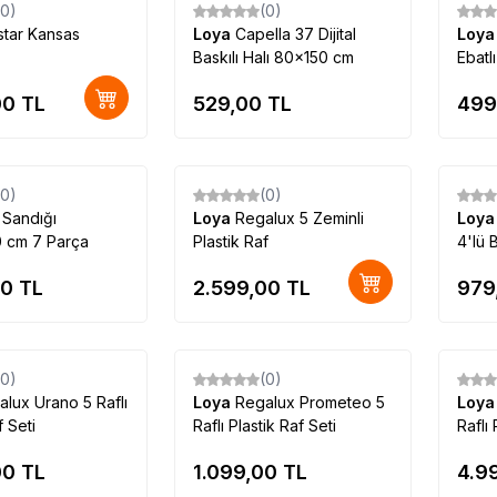
(0)
(0)
lstar Kansas
Loya
Capella 37 Dijital
Loy
Baskılı Halı 80x150 cm
Ebatl
00
TL
529,00
TL
499
Tükendi
(0)
(0)
 Sandığı
Loya
Regalux 5 Zeminli
Loy
 cm 7 Parça
Plastik Raf
4'lü 
00
TL
2.599,00
TL
979
Tükendi
Tükendi
(0)
(0)
alux Urano 5 Raflı
Loya
Regalux Prometeo 5
Loy
f Seti
Raflı Plastik Raf Seti
Raflı 
00
TL
1.099,00
TL
4.9