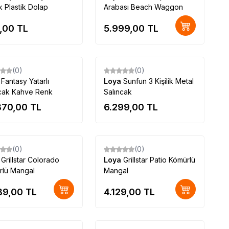
 Plastik Dolap
Arabası Beach Waggon
,00
TL
5.999,00
TL
Tükendi
Tükendi
(0)
(0)
a
Fantasy Yatarlı
Loya
Sunfun 3 Kişilik Metal
ncak Kahve Renk
Salıncak
870,00
TL
6.299,00
TL
(0)
(0)
a
Grillstar Colorado
Loya
Grillstar Patio Kömürlü
rlü Mangal
Mangal
89,00
TL
4.129,00
TL
Tükendi