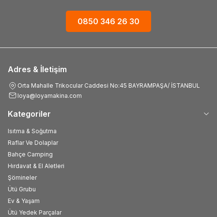
0850 346 26 30
Adres & İletişim
Orta Mahalle Trikocular Caddesi No:45 BAYRAMPAŞA/ İSTANBUL
loya@loyamakina.com
Kategoriler
Isıtma & Soğutma
Raflar Ve Dolaplar
Bahçe Camping
Hırdavat & El Aletleri
Şömineler
Ütü Grubu
Ev & Yaşam
Ütü Yedek Parçalar