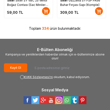
Silter
Silter SY VBC 25 Ventil
Silter
Gazzella SY FSP FR56
Boğaz Contası (Sac Miniler
Buhar Fırçası Sapı (Komple)
İçin)
59,00
TL
309,00
TL
Toplam
334
ürün bulunmaktadır.
E-Bülten Aboneliği
Kampanya ve yeniliklerden haberdar olmak için e-bültenimize abone
olun!
Kayıt Ol
KVKK Sözleşmesi'ni
okudum, kabul ediyorum.
Sosyal Medya