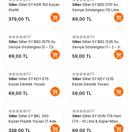
Silter
Silter SY KGR 150 Kazan
Silter
Silter SY BIDI 2110 Su
Grafiti
Seviye Göstergesi (10 Litre
İçin)
379,00
TL
89,00
TL
(0)
(0)
Silter
Silter SY BIDI 2575 Su
Silter
Silter SY BIDI 1235 Su
Seviye Göstergesi (5 – 7,5
Seviye Göstergesi (1 – 2 – 3,5
Litre Süper Mini & Harmony 5
Litre İçin)
69,00
TL
59,00
TL
Litre)
(0)
(0)
Silter
Silter SY KDY 575
Silter
Silter SY KDY 1235
Kazan Destek Yuvası
Kazan Destek Yuvası
69,00
TL
59,00
TL
(0)
(0)
Silter
Silter SY BKL 300
Silter
Silter SY HUN 179 Huni
Kazan Plastik Yuvası (7 Adet
(7.5 – 10 Litre & Süper Maxi
Takoz Dahil)
İçin)
339,00
TL
69,00
TL