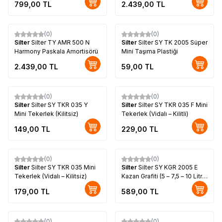
799,00
TL
2.439,00
TL
(0)
(0)
Silter
Silter TY AMR 500 N
Silter
Silter SY TK 2005 Süper
Harmony Paskala Amortisörü
Mini Taşıma Plastiği
2.439,00
TL
59,00
TL
(0)
(0)
Silter
Silter SY TKR 035 Y
Silter
Silter SY TKR 035 F Mini
Mini Tekerlek (Kilitsiz)
Tekerlek (Vidalı – Kilitli)
149,00
TL
229,00
TL
(0)
(0)
Silter
Silter SY TKR 035 Mini
Silter
Silter SY KGR 2005 E
Tekerlek (Vidalı – Kilitsiz)
Kazan Grafiti (5 – 7,5 – 10 Litre
İçin)
179,00
TL
589,00
TL
(0)
(0)