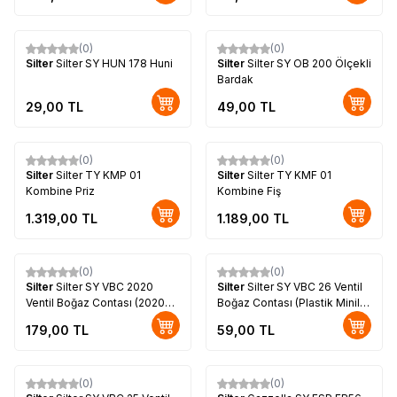
(0)
(0)
Silter
Silter SY HUN 178 Huni
Silter
Silter SY OB 200 Ölçekli
Bardak
29,00
TL
49,00
TL
(0)
(0)
Silter
Silter TY KMP 01
Silter
Silter TY KMF 01
Kombine Priz
Kombine Fiş
1.319,00
TL
1.189,00
TL
(0)
(0)
Silter
Silter SY VBC 2020
Silter
Silter SY VBC 26 Ventil
Ventil Boğaz Contası (2020
Boğaz Contası (Plastik Miniler
Modeller İçin)
& Harmony İçin)
179,00
TL
59,00
TL
(0)
(0)