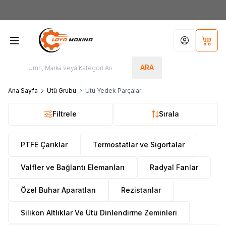
Yeni Üyelere Özel
50 TL İNDİRİM KUPONU!
Hesabım
Sepet
ARA
Ana Sayfa
Ütü Grubu
Ütü Yedek Parçalar
Filtrele
Sırala
PTFE Çarıklar
Termostatlar ve Sigortalar
Valfler ve Bağlantı Elemanları
Radyal Fanlar
Özel Buhar Aparatları
Rezistanlar
Silikon Altlıklar Ve Ütü Dinlendirme Zeminleri