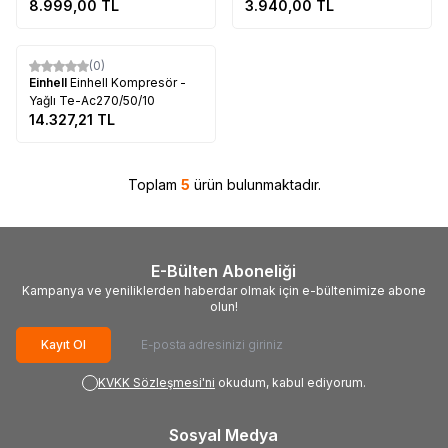
8.999,00
TL
Kompresör Yağsız
3.940,00
TL
Tükendi
(0)
Einhell
Einhell Kompresör -
Yağlı Te-Ac270/50/10
14.327,21
TL
Toplam
5
ürün bulunmaktadır.
E-Bülten Aboneliği
Kampanya ve yeniliklerden haberdar olmak için e-bültenimize abone
olun!
Kayıt Ol
KVKK Sözleşmesi'ni
okudum, kabul ediyorum.
Sosyal Medya