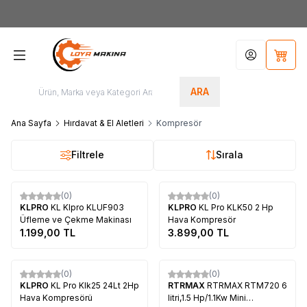
Yeni Üyelere Özel
50 TL İNDİRİM KUPONU!
Hesabım
Sepet
ARA
Ana Sayfa
Hırdavat & El Aletleri
Kompresör
Filtrele
Sırala
Tükendi
Tükendi
(0)
(0)
KLPRO
KL Klpro KLUF903
KLPRO
KL Pro KLK50 2 Hp
Üfleme ve Çekme Makinası
Hava Kompresör
1.199,00
TL
3.899,00
TL
Tükendi
Tükendi
(0)
(0)
KLPRO
KL Pro Klk25 24Lt 2Hp
RTRMAX
RTRMAX RTM720 6
Hava Kompresörü
litri,1.5 Hp/1.1Kw Mini