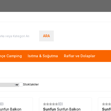
Yeni Üyelere Özel
50 TL İNDİRİM KUPONU!
ARA
hçe Camping
Isıtma & Soğutma
Raflar ve Dolaplar
Stoktakiler
(0)
(0)
unfun Balkon
Sunfun
Sunfun Balkon
Sun