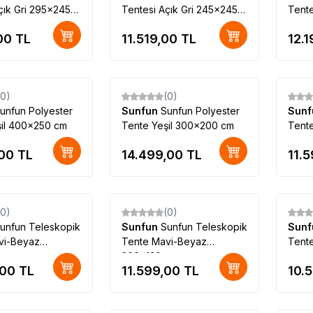
çık Gri 295x245
Tentesi Açık Gri 245x245
Tent
cm
00
TL
11.519,00
TL
12.
(0)
(0)
unfun Polyester
Sunfun
Sunfun Polyester
Sun
şil 400x250 cm
Tente Yeşil 300x200 cm
Tent
cm
,00
TL
14.499,00
TL
11.
(0)
(0)
unfun Teleskopik
Sunfun
Sunfun Teleskopik
Sun
vi-Beyaz
Tente Mavi-Beyaz
Tente
cm
300x130 cm
,00
TL
11.599,00
TL
10.