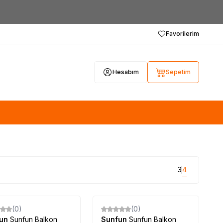
Favorilerim
Hesabım
Sepetim
3
4
(0)
(0)
fun
Sunfun Balkon
Sunfun
Sunfun Balkon