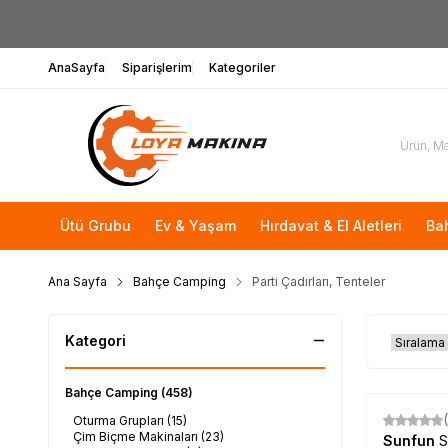
AnaSayfa
Siparişlerim
Kategoriler
Ütü Grubu
Ev & Yaşam
Hırdavat & El Aletleri
Ba
Ana Sayfa
Bahçe Camping
Parti Çadırları, Tenteler
Kategori
Bahçe Camping
(458)
Oturma Grupları
(15)
Çim Biçme Makinaları
(23)
Sunfun
S