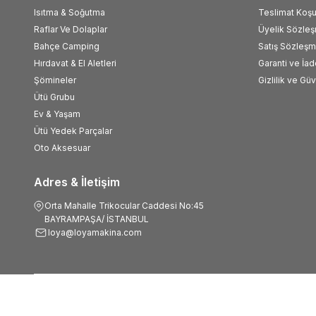
Isıtma & Soğutma
Teslimat Koşul
Raflar Ve Dolaplar
Üyelik Sözle
Bahçe Camping
Satış Sözleşm
Hırdavat & El Aletleri
Garanti ve İad
Şömineler
Gizlilik ve Gü
Ütü Grubu
Ev & Yaşam
Ütü Yedek Parçalar
Oto Aksesuar
Adres & İletişim
Orta Mahalle Trikocular Caddesi No:45
BAYRAMPAŞA/ İSTANBUL
loya@loyamakina.com