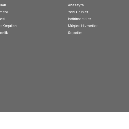
ları
Anasayfa
şmesi
Yeni Ürünler
esi
İndirimdekiler
e Koşulları
Müşteri Hizmetleri
venlik
Sepetim