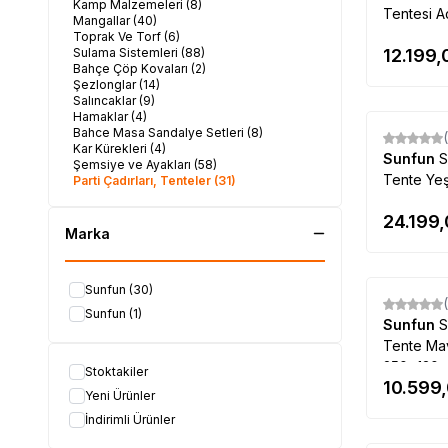
Kamp Malzemeleri
(8)
Tentesi A
Mangallar
(40)
cm
Toprak Ve Torf
(6)
Sulama Sistemleri
(88)
12.199,
Bahçe Çöp Kovaları
(2)
Şezlonglar
(14)
Salıncaklar
(9)
Hamaklar
(4)
Bahce Masa Sandalye Setleri
(8)
Kar Kürekleri
(4)
Sunfun
S
Şemsiye ve Ayakları
(58)
Tente Ye
Parti Çadırları, Tenteler
(31)
Su Pompaları
(35)
Tırpan Makinaları
(5)
24.199
Pet Shop
(5)
Marka
Bahçe Ekipmanları
(158)
Solar Aydınlatma
(23)
Sunfun
(30)
Sunfun
(1)
Sunfun
S
Tente Ma
250x130 
Stoktakiler
10.599
Yeni Ürünler
İndirimli Ürünler