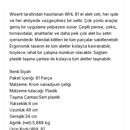
Wisent tarafından hazırlanan WHL 81 el aleti seti, her işde
ve her atölyede vazgeçilmez bir settir. Çok yönlü araçlar
geniş bir uygulama yelpazesi sunar. Çeşitli pense, çekiç,
tornavidalar, anahtarlar ve daha pek çok alet bu setin
içerisindedir. Mandalı kilitleri ile tüm parçalar sabitlenebilir.
Ergonomik tasarım ile tüm aletler kolayca kavranabilir,
böylece rahat bir çalışma mümkün olacaktır. Sağlam
plastik taşıma çantası ile kolayca tüm aletler taşınabilir.
Renk:Siyah
Paket İçeriği: 81 Parça
Malzeme: Krom vanadyum çeliği
Malzeme tutacağı: Plastik
Taşıma Çantası:Sert plastik
Yükseklik:9 cm
Uzunluk:49 cm
Genişlik:34 cm
Ağırlık (net):5,888 kg
Ürün Kodu:WHL 81