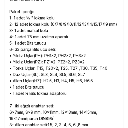
Paket İçeriği:
1- 1 adet ⅜ " lokma kolu
2- 12 adet lokma kolu (6/7/8/9/10/11/12/13/14/15/17/19 mm)
3- 1 adet mafsal kolu
4- 1 adet 75 mm uzatma aparatı
5- 1 adet Bits tutucu
6- 33 parça Bits ucu seti:
• Yıldız Uçlar(PH): PH1x2, PH2x2, PH3x2
• Yıldız Uçlar(PZ): PZ1x2, PZ2x2, PZ3x2
• Torks Uçlar: T15, T20x2, T25, T27 ,T30, T35, T40
• Düz Uçlar(SL): SL3, SL4, SL5, SL6, SL7
• Allen Uçlar(HZ): H2.5, H3, H4, H5, H6, H6.5
• 1 adet Bits tutucu
• 1 adet ¼ Bits lokma adaptörü
7- İki ağızlı anahtar seti:
6x7mm, 8x9 mm, 10x11mm, 12x13mm, 14x15mm,
16x17mm(narch DIN895)
8- Allen anahtar seti:1.5, 2, 3, 4, 5, 6 ,8 mm