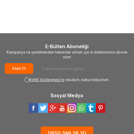
Wisent
Wisent 71 Parça El Aleti
Wisent
Wisent 52 Parça El Aleti
Seti
Seti
9.300,00
TL
4.269,00
TL
E-Bülten Aboneliği
Kampanya ve yeniliklerden haberdar olmak için e-bültenimize abone
olun!
Kayıt Ol
KVKK Sözleşmesi'ni
okudum, kabul ediyorum.
Sosyal Medya
0850 346 26 30