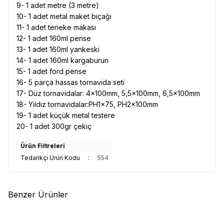
9- 1 adet metre (3 metre)
10- 1 adet metal maket bıçağı
11- 1 adet teneke makası
12- 1 adet 160ml pense
13- 1 adet 160ml yankeski
14- 1 adet 160ml kargaburun
15- 1 adet ford pense
16- 5 parça hassas tornavida seti
17- Düz tornavidalar: 4x100mm, 5,5x100mm, 6,5x100mm
18- Yıldız tornavidalar:PH1x75, PH2x100mm
19- 1 adet küçük metal testere
20- 1 adet 300gr çekiç
Ürün Filtreleri
Tedarikçi Ürün Kodu
:
554
Benzer Ürünler
(0)
(0)