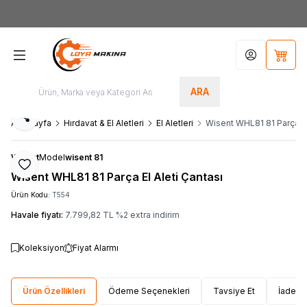
Yeni Üyelere Özel
50 TL İNDİRİM KUPONU!
Hesabım
Sepet
ARA
Paylaş
Ana Sayfa
Hırdavat & El Aletleri
El Aletleri
Wisent WHL81 81 Parça El
Wisent
Model
wisent 81
Favoriye Ekle
Wisent WHL81 81 Parça El Aleti Çantası
Ürün Kodu:
T554
Havale fiyatı:
7.799,82
TL
%
2
extra indirim
Koleksiyon
Fiyat Alarmı
Ürün Özellikleri
Ödeme Seçenekleri
Tavsiye Et
İade Ko