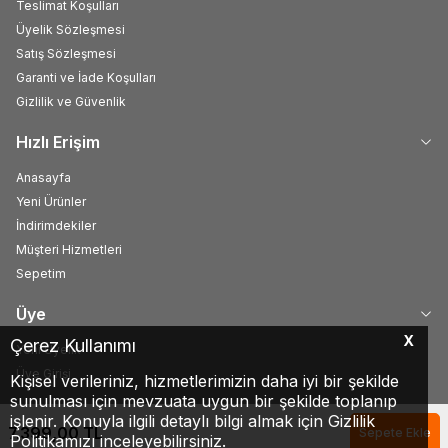
Teslimat Koşulları
Üyelik Sözleşmesi
Satış Sözleşmesi
Garanti ve İade Koşulları
Gizlilik ve Güvenlik
Hızlı Erişim
Anasayfa
Yeni Ürünler
İndirimdekiler
Müşteri Hizmetleri
Sepetim
Üye
X
Çerez Kullanımı
Yeni Üyelik
Üye Girişi
Kişisel verileriniz, hizmetlerimizin daha iyi bir şekilde
sunulması için mevzuata uygun bir şekilde toplanıp
işlenir. Konuyla ilgili detaylı bilgi almak için Gizlilik
7.399,00
TL
Sepete Ekle
Politikamızı inceleyebilirsiniz.