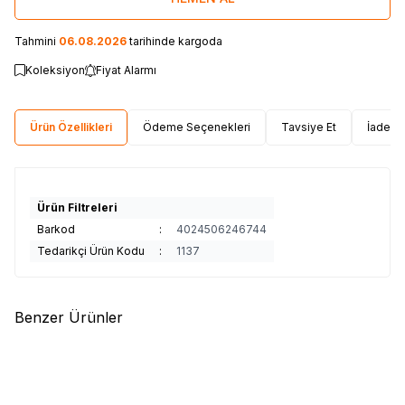
Tahmini
06.08.2026
tarihinde kargoda
Koleksiyon
Fiyat Alarmı
Ürün Özellikleri
Ödeme Seçenekleri
Tavsiye Et
İade Ko
Ürün Filtreleri
Barkod
:
4024506246744
Tedarikçi Ürün Kodu
:
1137
Benzer Ürünler
(0)
(0)
Wisent
Wisent 71 Parça El Aleti
Wisent
Wisent 52 Parça El Aleti
Seti
Seti