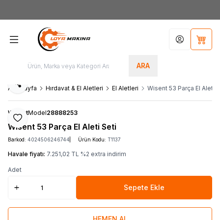
Yeni Üyelere Özel
50 TL İNDİRİM KUPONU!
Hesabım
Sepet
ARA
Paylaş
Ana Sayfa
Hırdavat & El Aletleri
El Aletleri
Wisent 53 Parça El Aleti S
Wisent
Model
28888253
Favoriye Ekle
Wisent 53 Parça El Aleti Seti
Barkod:
4024506246744
Ürün Kodu:
T1137
Havale fiyatı:
7.251,02
TL
%
2
extra indirim
Adet
Sepete Ekle
HEMEN AL