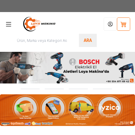
Yeni Üyelere Özel
50 TL İNDİRİM KUPONU!
Hesabım
Sepet
ARA