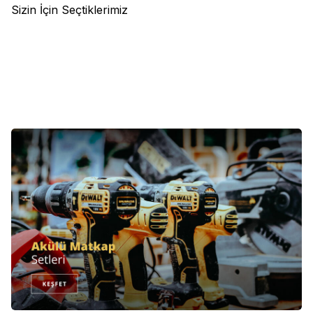
Sizin İçin Seçtiklerimiz
(0)
(0)
Bosch
Bosch GSB 185-LI
Brennenstuhl
Brennenstuhl
(1x2.0Ah) Darbeli Akülü
Eco Line 6'lı 13.500A Akım
Vidalama
Korumalı Anahtarlı Priz
9.989,00
TL
990,00
TL