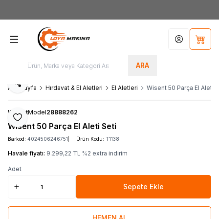
Yeni Üyelere Özel
50 TL İNDİRİM KUPONU!
Hesabım
Sepet
ARA
Paylaş
Ana Sayfa
Hırdavat & El Aletleri
El Aletleri
Wisent 50 Parça El Aleti S
Wisent
Model
28888262
Favoriye Ekle
Wisent 50 Parça El Aleti Seti
Barkod:
4024506246751
Ürün Kodu:
T1138
Havale fiyatı:
9.299,22
TL
%
2
extra indirim
Adet
Sepete Ekle
HEMEN AL