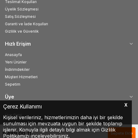
Teslimat Koşulları
Üyelik Sözleşmesi
Satış Sözleşmesi
Garanti ve İade Koşulları
Gizlilik ve Güvenlik
Hızlı Erişim
Anasayfa
Yeni Ürünler
İndirimdekiler
Müşteri Hizmetleri
Sepetim
Üye
X
Çerez Kullanımı
Yeni Üyelik
Üye Girişi
Kişisel verileriniz, hizmetlerimizin daha iyi bir şekilde
sunulması için mevzuata uygun bir şekilde toplanıp
işlenir. Konuyla ilgili detaylı bilgi almak için Gizlilik
9.489,00
TL
Sepete Ekle
Politikamızı inceleyebilirsiniz.