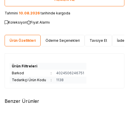
Tahmini
10.08.2026
tarihinde kargoda
Koleksiyon
Fiyat Alarmı
Ürün Özellikleri
Ödeme Seçenekleri
Tavsiye Et
İade Ko
Ürün Filtreleri
Barkod
:
4024506246751
Tedarikçi Ürün Kodu
:
1138
Benzer Ürünler
(0)
(0)
Wisent
Wisent 71 Parça El Aleti
Wisent
Wisent 52 Parça El Aleti
Seti
Seti