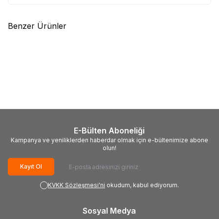
Benzer Ürünler
(0)
(0)
Wisent
Wisent 71 Parça El Aleti
Wisent
Wisent 52 Parça El Aleti
Seti
Seti
9.300,00
TL
4.269,00
TL
E-Bülten Aboneliği
Kampanya ve yeniliklerden haberdar olmak için e-bültenimize abone
olun!
Kayıt Ol
KVKK Sözleşmesi'ni
okudum, kabul ediyorum.
Sosyal Medya