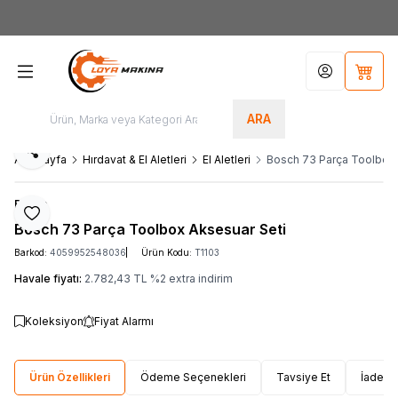
Yeni Üyelere Özel
50 TL İNDİRİM KUPONU!
Hesabım
Sepet
ARA
Paylaş
Ana Sayfa
Hırdavat & El Aletleri
El Aletleri
Bosch 73 Parça Toolbox 
Bosch
Favoriye Ekle
Bosch 73 Parça Toolbox Aksesuar Seti
Barkod:
4059952548036
Ürün Kodu:
T1103
Havale fiyatı:
2.782,43
TL
%
2
extra indirim
Koleksiyon
Fiyat Alarmı
Ürün Özellikleri
Ödeme Seçenekleri
Tavsiye Et
İade Ko