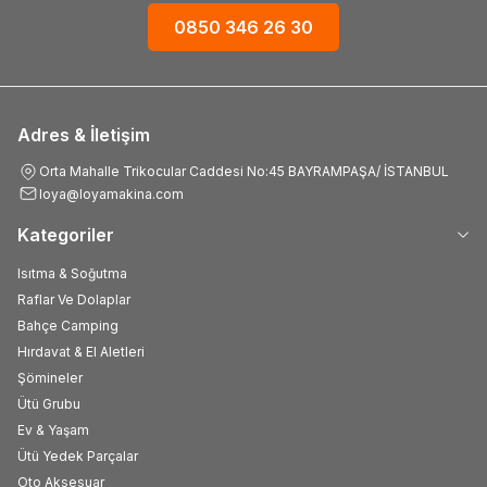
0850 346 26 30
Adres & İletişim
Orta Mahalle Trikocular Caddesi No:45 BAYRAMPAŞA/ İSTANBUL
loya@loyamakina.com
Kategoriler
Isıtma & Soğutma
Raflar Ve Dolaplar
Bahçe Camping
Hırdavat & El Aletleri
Şömineler
Ütü Grubu
Ev & Yaşam
Ütü Yedek Parçalar
Oto Aksesuar