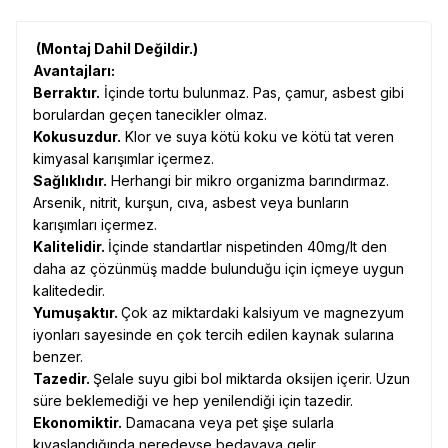
(Montaj Dahil Değildir.)
Avantajları:
Berraktır.
İçinde tortu bulunmaz. Pas, çamur, asbest gibi
borulardan geçen tanecikler olmaz.
Kokusuzdur.
Klor ve suya kötü koku ve kötü tat veren
kimyasal karışımlar içermez.
Sağlıklıdır.
Herhangi bir mikro organizma barındırmaz.
Arsenik, nitrit, kurşun, cıva, asbest veya bunların
karışımları içermez.
Kalitelidir.
İçinde standartlar nispetinden 40mg/lt den
daha az çözünmüş madde bulunduğu için içmeye uygun
kalitededir.
Yumuşaktır.
Çok az miktardaki kalsiyum ve magnezyum
iyonları sayesinde en çok tercih edilen kaynak sularına
benzer.
Tazedir.
Şelale suyu gibi bol miktarda oksijen içerir. Uzun
süre beklemediği ve hep yenilendiği için tazedir.
Ekonomiktir.
Damacana veya pet şişe sularla
kıyaslandığında neredeyse bedavaya gelir.