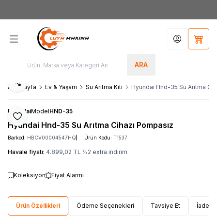
Yeni Üyelere Özel
50 TL İNDİRİM KUPONU!
Hesabım
Sepet
ARA
Paylaş
Ana Sayfa
Ev & Yaşam
Su Arıtma Kiti
Hyundai Hnd-35 Su Arıtma Ci
Hyundai
Model
HND-35
Favoriye Ekle
Hyundai Hnd-35 Su Arıtma Cihazı Pompasız
Barkod:
HBCV00004547HQ
Ürün Kodu:
T1537
Havale fiyatı:
4.899,02
TL
%
2
extra indirim
Koleksiyon
Fiyat Alarmı
Ürün Özellikleri
Ödeme Seçenekleri
Tavsiye Et
İade Ko