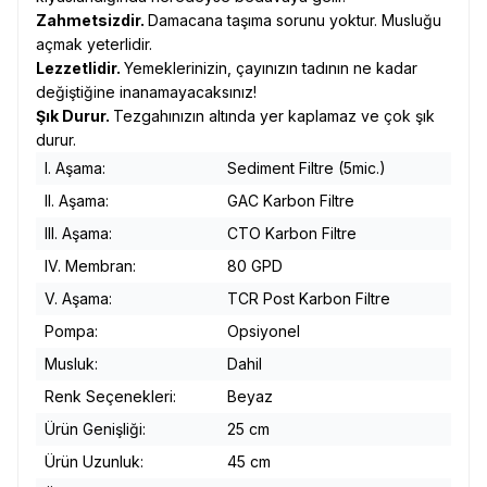
Zahmetsizdir.
Damacana taşıma sorunu yoktur. Musluğu
açmak yeterlidir.
Lezzetlidir.
Yemeklerinizin, çayınızın tadının ne kadar
değiştiğine inanamayacaksınız!
Şık Durur.
Tezgahınızın altında yer kaplamaz ve çok şık
durur.
I. Aşama:
Sediment Filtre (5mic.)
II. Aşama:
GAC Karbon Filtre
III. Aşama:
CTO Karbon Filtre
IV. Membran:
80 GPD
V. Aşama:
TCR Post Karbon Filtre
Pompa:
Opsiyonel
Musluk:
Dahil
Renk Seçenekleri:
Beyaz
Ürün Genişliği:
25 cm
Ürün Uzunluk:
45 cm