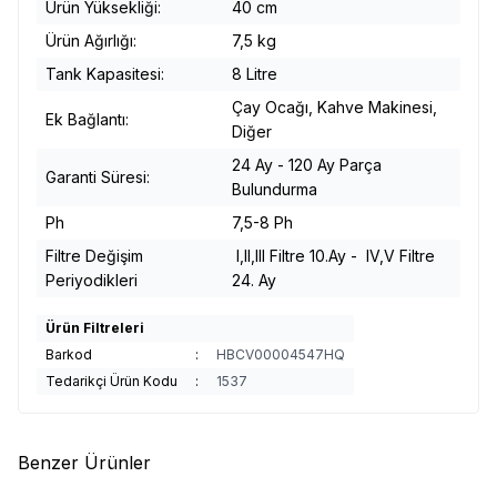
Ürün Yüksekliği:
40 cm
Ürün Ağırlığı:
7,5 kg
Tank Kapasitesi:
8 Litre
Çay Ocağı, Kahve Makinesi,
Ek Bağlantı:
Diğer
24 Ay - 120 Ay Parça
Garanti Süresi:
Bulundurma
Ph
7,5-8 Ph
Filtre Değişim
I,II,III Filtre 10.Ay - IV,V Filtre
Periyodikleri
24. Ay
Ürün Filtreleri
Barkod
:
HBCV00004547HQ
Tedarikçi Ürün Kodu
:
1537
Benzer Ürünler