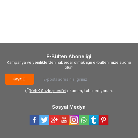
(0)
(0)
Hyundai
Hyundai 4’lü
Hyundai
Hyundai 2’li Alkali
Maximum Değişim Kiti
Detox Değişim Kiti
1.499,00
TL
1.199,00
TL
E-Bülten Aboneliği
Kampanya ve yeniliklerden haberdar olmak için e-bültenimize abone
olun!
Kayıt Ol
KVKK Sözleşmesi'ni
okudum, kabul ediyorum.
Sosyal Medya