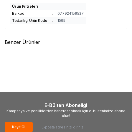
Ürün Filtreleri
Barkod
:
077924159527
Tedarikçi Ürün Kodu
:
1595
Benzer Ürünler
(0)
(0)
Weber
Weber Balık Izgarası
Weber
Weber Mısır Tanesi
Büyük boy 6471
Tutucu Seti 6489
5.579,00
TL
1.949,00
TL
E-Bülten Aboneliği
Kampanya ve yeniliklerden haberdar olmak için e-bültenimize abone
olun!
Kayıt Ol