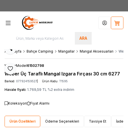
Yeni Üyelere Özel
50 TL İNDİRİM KUPONU!
Hesabım
Sepet
ARA
Paylaş
Ana Sayfa
Bahçe Camping
Mangallar
Mangal Aksesuarları
Weber
Weber
Model
61502798
Favoriye Ekle
Weber Üç Taraflı Mangal Izgara Fırçası 30 cm 6277
Barkod:
077924159527
Ürün Kodu:
T1595
Havale fiyatı:
1.769,59
TL
%
2
extra indirim
Koleksiyon
Fiyat Alarmı
Ürün Özellikleri
Ödeme Seçenekleri
Tavsiye Et
İade Ko