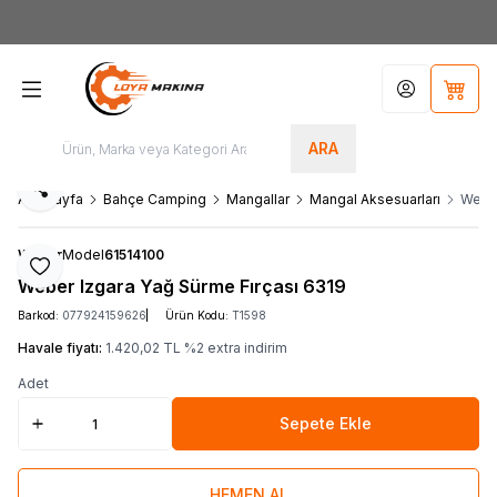
Yeni Üyelere Özel
50 TL İNDİRİM KUPONU!
Hesabım
Sepet
ARA
Paylaş
Ana Sayfa
Bahçe Camping
Mangallar
Mangal Aksesuarları
Weber
Weber
Model
61514100
Favoriye Ekle
Weber Izgara Yağ Sürme Fırçası 6319
Barkod:
077924159626
Ürün Kodu:
T1598
Havale fiyatı:
1.420,02
TL
%
2
extra indirim
Adet
Sepete Ekle
HEMEN AL