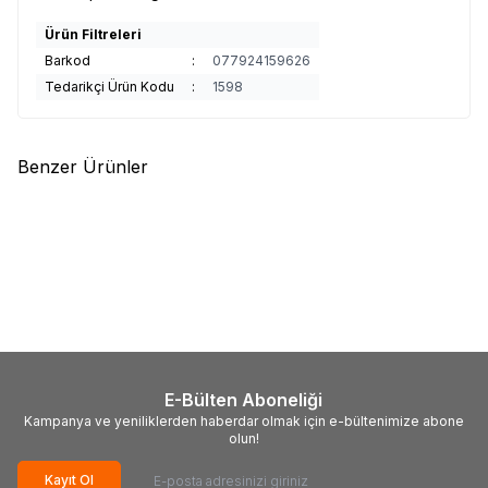
Ürün Filtreleri
Barkod
:
077924159626
Tedarikçi Ürün Kodu
:
1598
Benzer Ürünler
(0)
(0)
Weber
Weber Balık Izgarası
Weber
Weber Mısır Tanesi
Büyük boy 6471
Tutucu Seti 6489
5.579,00
TL
1.949,00
TL
E-Bülten Aboneliği
Kampanya ve yeniliklerden haberdar olmak için e-bültenimize abone
olun!
Kayıt Ol