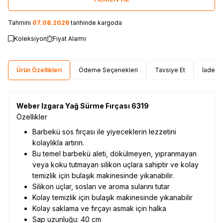
Tahmini
07.08.2026
tarihinde kargoda
Koleksiyon
Fiyat Alarmı
Ürün Özellikleri
Ödeme Seçenekleri
Tavsiye Et
İade Ko
Weber Izgara Yağ Sürme Fırçası 6319
Özellikler
Barbekü sos fırçası ile yiyeceklerin lezzetini
kolaylıkla artırın.
Bu temel barbekü aleti, dökülmeyen, yıpranmayan
veya koku tutmayan silikon uçlara sahiptir ve kolay
temizlik için bulaşık makinesinde yıkanabilir.
Silikon uçlar, sosları ve aroma sularını tutar
Kolay temizlik için bulaşık makinesinde yıkanabilir
Kolay saklama ve fırçayı asmak için halka
Sap uzunluğu: 40 cm