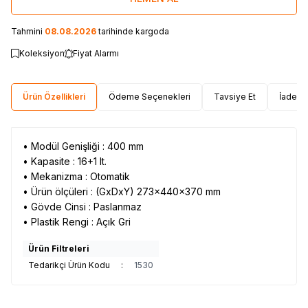
Tahmini
08.08.2026
tarihinde kargoda
Koleksiyon
Fiyat Alarmı
Ürün Özellikleri
Ödeme Seçenekleri
Tavsiye Et
İade Ko
• Modül Genişliği : 400 mm
• Kapasite : 16+1 lt.
• Mekanizma : Otomatik
• Ürün ölçüleri : (GxDxY) 273x440x370 mm
• Gövde Cinsi : Paslanmaz
• Plastik Rengi : Açık Gri
Ürün Filtreleri
Tedarikçi Ürün Kodu
:
1530