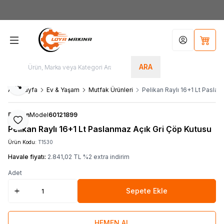
Yeni Üyelere Özel
50 TL İNDİRİM KUPONU!
Hesabım
Sepet
ARA
Paylaş
Ana Sayfa
Ev & Yaşam
Mutfak Ürünleri
Pelikan Raylı 16+1 Lt Pasla
Pelikan
Model
60121899
Favoriye Ekle
Pelikan Raylı 16+1 Lt Paslanmaz Açık Gri Çöp Kutusu
Ürün Kodu:
T1530
Havale fiyatı:
2.841,02
TL
%
2
extra indirim
Adet
Sepete Ekle
HEMEN AL