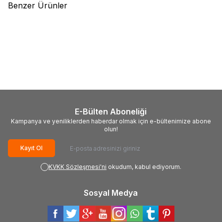
Benzer Ürünler
(0)
(0)
Weber
Weber Balık Izgarası
Weber
Weber Mısır Tanesi
Büyük boy 6471
Tutucu Seti 6489
5.579,00
TL
1.949,00
TL
E-Bülten Aboneliği
Kampanya ve yeniliklerden haberdar olmak için e-bültenimize abone
olun!
Kayıt Ol
KVKK Sözleşmesi'ni
okudum, kabul ediyorum.
Sosyal Medya