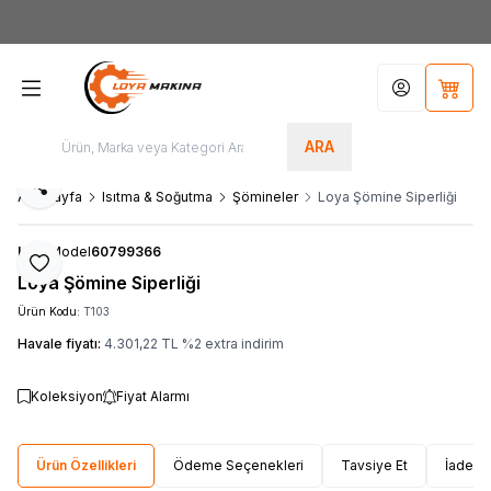
Yeni Üyelere Özel
50 TL İNDİRİM KUPONU!
Hesabım
Sepet
ARA
Paylaş
Ana Sayfa
Isıtma & Soğutma
Şömineler
Loya Şömine Siperliği
Loya
Model
60799366
Favoriye Ekle
Loya Şömine Siperliği
Ürün Kodu:
T103
Havale fiyatı:
4.301,22
TL
%
2
extra indirim
Koleksiyon
Fiyat Alarmı
Ürün Özellikleri
Ödeme Seçenekleri
Tavsiye Et
İade Ko