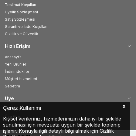
Teslimat Koşulları
Üyelik Sözleşmesi
Satış Sözleşmesi
Garanti ve İade Koşulları
Gizlilik ve Güvenlik
Hızlı Erişim
Anasayfa
Yeni Ürünler
İndirimdekiler
Müşteri Hizmetleri
Sepetim
Üye
X
Çerez Kullanımı
Yeni Üyelik
Üye Girişi
Kişisel verileriniz, hizmetlerimizin daha iyi bir şekilde
sunulması için mevzuata uygun bir şekilde toplanıp
işlenir. Konuyla ilgili detaylı bilgi almak için Gizlilik