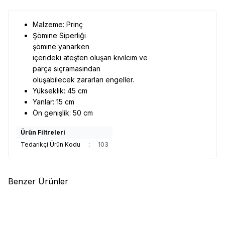
Malzeme: Prinç
Şömine Siperliği
şömine yanarken
içerideki ateşten oluşan kıvılcım ve
parça sıçramasından
oluşabilecek zararları engeller.
Yükseklik: 45 cm
Yanlar: 15 cm
Ön genişlik: 50 cm
Ürün Filtreleri
Tedarikçi Ürün Kodu
:
103
Benzer Ürünler
(0)
(0)
Voltomat
Voltomat 1850W 2
Grill Cup Pelet Yakıtı 15 Kg
Kademeli Elektrikli Şömine