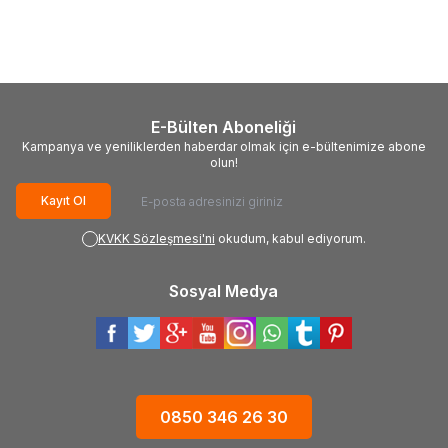
Siyah
15.479,00
TL
659,00
TL
E-Bülten Aboneliği
Kampanya ve yeniliklerden haberdar olmak için e-bültenimize abone
olun!
Kayıt Ol
KVKK Sözleşmesi'ni
okudum, kabul ediyorum.
Sosyal Medya
0850 346 26 30