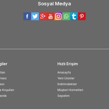
Sosyal Medya
giler
Hızlı Erişim
ları
Anasayfa
şmesi
Yeni Ürünler
esi
İndirimdekiler
e Koşulları
Müşteri Hizmetleri
venlik
Sepetim