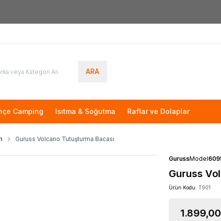
Yeni Üyelere Özel
50 TL İNDİRİM KUPONU!
ARA
hçe Camping
Isıtma & Soğutma
Raflar ve Dolaplar
ı
Guruss Volcano Tutuşturma Bacası
Guruss
Model
609
Guruss Vo
Ürün Kodu:
T901
1.899,00