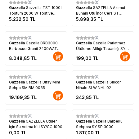
(0)
(0)
Gazzella
Gazzella TST 1000 I
Gazzella
GAZZELLA Azimut
Tostum 2000 W Tost ve
Buharlı Ütü İnor Cera ST
Izgara Makinesi
5.232,50
TL
AZ1000 S
5.898,35
TL
(0)
(0)
Gazzella
Gazella BRB3000
Gazzella
Gazella Parlatmaz
Barbecue Granit 2400WATT
Ütüleme Altlığı Tabanlığı SY
Kapaklı Dumansız Elektrikli
MGCL04
8.048,85
TL
199,00
TL
Izgara Sehpalı
Tükendi
(0)
(0)
Gazzella
Gazzella Bitsy Mini
Gazzella
Gazzella Silikon
Sehpa SM BM 0035
Nihale SLW NHL 02
19.169,35
TL
343,85
TL
Tükendi
Tükendi
(0)
(0)
Gazzella
GAZZELLA Ütüler
Gazzella
Gazella Barbekü
İçin Su Arıtma Kiti SY/CC 1000
Sehpası SY SP 3000
0,00
TL
1.817,00
TL