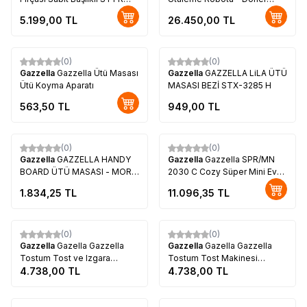
2004
Başlıklı 7,5 Litre – İki Fırça
5.199,00
TL
26.450,00
TL
Tükendi
(0)
(0)
Gazzella
Gazzella Ütü Masası
Gazzella
GAZZELLA LiLA ÜTÜ
Ütü Koyma Aparatı
MASASI BEZİ STX-3285 H
563,50
TL
949,00
TL
Tükendi
(0)
(0)
Gazzella
GAZZELLA HANDY
Gazzella
Gazzella SPR/MN
BOARD ÜTÜ MASASI - MOR -
2030 C Cozy Süper Mini Ev
36X110 CM - GENİŞ
Tipi 1 Lt 4 Bar Buhar Kazanlı
1.834,25
TL
11.096,35
TL
ÜTÜLEME YÜZEYİ SM/GZM
Ütü
700 HB
Tükendi
Tükendi
(0)
(0)
Gazzella
Gazella Gazzella
Gazzella
Gazella Gazzella
Tostum Tost ve Izgara
Tostum Tost Makinesi
Makinesi Tst 1000 R
4.738,00
TL
(Kırmızı) TST 1000 K
4.738,00
TL
Tükendi
Tükendi