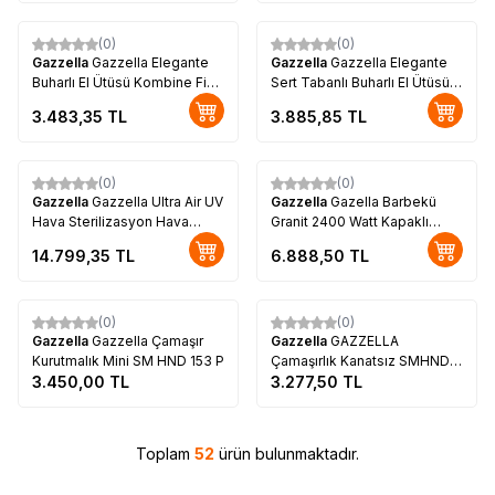
(0)
(0)
Gazzella
Gazzella Elegante
Gazzella
Gazzella Elegante
Buharlı El Ütüsü Kombine Fişli
Sert Tabanlı Buharlı El Ütüsü
STB 250 KF
STB 250 S
3.483,35
TL
3.885,85
TL
(0)
(0)
Gazzella
Gazzella Ultra Air UV
Gazzella
Gazella Barbekü
Hava Sterilizasyon Hava
Granit 2400 Watt Kapaklı
Temizleme Cihazı ST/UA
Dumansız Elektrikli Izgara
14.799,35
TL
6.888,50
TL
1000
Brb3000
Tükendi
Tükendi
(0)
(0)
Gazzella
Gazzella Çamaşır
Gazzella
GAZZELLA
Kurutmalık Mini SM HND 153 P
Çamaşırlık Kanatsız SMHND
3.450,00
TL
252
3.277,50
TL
Toplam
52
ürün bulunmaktadır.