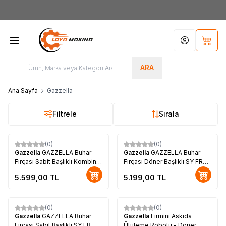
Yeni Üyelere Özel
50 TL İNDİRİM KUPONU!
Hesabım
Sepet
ARA
Ana Sayfa
Gazzella
Filtrele
Sırala
(0)
(0)
Gazzella
GAZZELLA Buhar
Gazzella
GAZZELLA Buhar
Fırçası Sabit Başlıklı Kombine
Fırçası Döner Başlıklı SY FR
Fişli SY FR 2004 KF
2004 D
5.599,00
TL
5.199,00
TL
(0)
(0)
Gazzella
GAZZELLA Buhar
Gazzella
Fırmini Askıda
Fırçası Sabit Başlıklı SY FR
Ütüleme Robotu - Döner