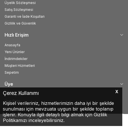
Üyelik Sözleşmesi
Satış Sözleşmesi
Garanti ve İade Koşulları
Gizlilik ve Güvenlik
Hızlı Erişim
Anasayfa
Yeni Ürünler
İndirimdekiler
Müşteri Hizmetleri
Sepetim
Üye
X
Çerez Kullanımı
Yeni Üyelik
Üye Girişi
Kişisel verileriniz, hizmetlerimizin daha iyi bir şekilde
sunulması için mevzuata uygun bir şekilde toplanıp
işlenir. Konuyla ilgili detaylı bilgi almak için Gizlilik
Politikamızı inceleyebilirsiniz.