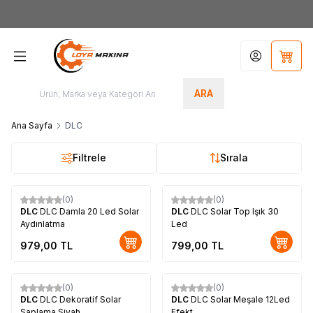
Yeni Üyelere Özel
50 TL İNDİRİM KUPONU!
Hesabım
Sepet
ARA
Ana Sayfa
DLC
Filtrele
Sırala
(0)
(0)
DLC
DLC Damla 20 Led Solar
DLC
DLC Solar Top Işık 30
Aydınlatma
Led
979,00
TL
799,00
TL
(0)
(0)
DLC
DLC Dekoratif Solar
DLC
DLC Solar Meşale 12Led
Saplama Siyah
Efekt