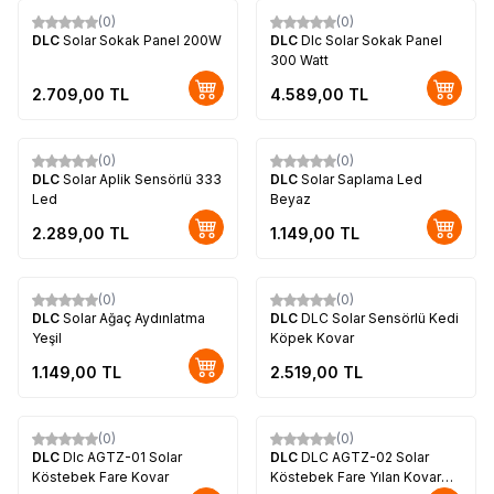
(0)
(0)
DLC
Solar Sokak Panel 200W
DLC
Dlc Solar Sokak Panel
300 Watt
2.709,00
TL
4.589,00
TL
(0)
(0)
DLC
Solar Aplik Sensörlü 333
DLC
Solar Saplama Led
Led
Beyaz
2.289,00
TL
1.149,00
TL
Tükendi
(0)
(0)
DLC
Solar Ağaç Aydınlatma
DLC
DLC Solar Sensörlü Kedi
Yeşil
Köpek Kovar
1.149,00
TL
2.519,00
TL
(0)
(0)
DLC
Dlc AGTZ-01 Solar
DLC
DLC AGTZ-02 Solar
Köstebek Fare Kovar
Köstebek Fare Yılan Kovar