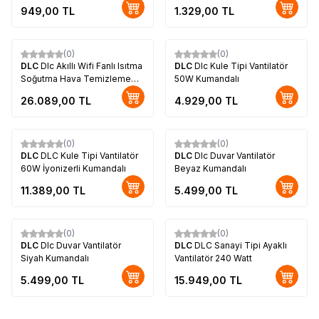
Motorlu
949,00
TL
1.329,00
TL
(0)
(0)
DLC
Dlc Akıllı Wifi Fanlı Isıtma
DLC
Dlc Kule Tipi Vantilatör
Soğutma Hava Temizleme
50W Kumandalı
Cihazı
26.089,00
TL
4.929,00
TL
(0)
(0)
DLC
DLC Kule Tipi Vantilatör
DLC
Dlc Duvar Vantilatör
60W İyonizerli Kumandalı
Beyaz Kumandalı
11.389,00
TL
5.499,00
TL
(0)
(0)
DLC
Dlc Duvar Vantilatör
DLC
DLC Sanayi Tipi Ayaklı
Siyah Kumandalı
Vantilatör 240 Watt
5.499,00
TL
15.949,00
TL