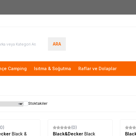
Yeni Üyelere Özel
50 TL İNDİRİM KUPONU!
ARA
hçe Camping
Isıtma & Soğutma
Raflar ve Dolaplar
Stoktakiler
Tükendi
Tükendi
(0)
(0)
ecker
Black &
Black&Decker
Black
Blac