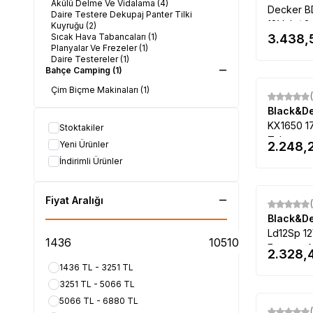
Akülü Delme Ve Vidalama
(4)
Decker 
Daire Testere Dekupaj Panter Tilki
18Volt / 2
Kuyruğu
(2)
Sıcak Hava Tabancaları
(1)
3.438,
Hareketli
Planyalar Ve Frezeler
(1)
Daire Testereler
(1)
Bahçe Camping
(1)
Çim Biçme Makinaları
(1)
Black&D
KX1650 1
Stoktakiler
Tabancas
Yeni Ürünler
2.248,
İndirimli Ürünler
Fiyat Aralığı
Black&D
Ld12Sp 12
Entegre 
2.328,
1436 TL - 3251 TL
3251 TL - 5066 TL
5066 TL - 6880 TL