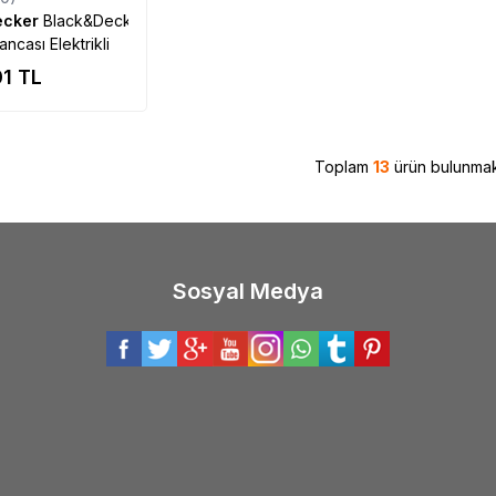
ecker
Black&Decker
ncası Elektrikli
01
TL
Toplam
13
ürün bulunmak
Sosyal Medya