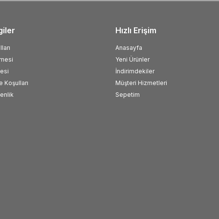
giler
Hızlı Erişim
ları
Anasayfa
şmesi
Yeni Ürünler
esi
İndirimdekiler
e Koşulları
Müşteri Hizmetleri
venlik
Sepetim