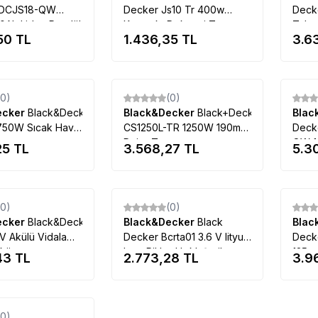
BDCJS18-QW
Decker Js10 Tr 400w
Deck
,0Ah Li-Ion Pandül
Kompakt Dekupaj Testere
Taba
50
TL
1.436,35
TL
3.6
 Dekupaj Testere
Tükendi
Tükendi
(0)
(0)
ecker
Black&Decker
Black&Decker
Black+Decker
Blac
750W Sıcak Hava
CS1250L-TR 1250W 190mm
Deck
ı
Daire Testere
QW 10
25
TL
3.568,27
TL
5.3
Matk
Çanta
Tükendi
Tükendi
(0)
(0)
ecker
Black&Decker
Black&Decker
Black
Blac
V Akülü Vidalama
Decker Bcrta01 3.6 V lityum
Deck
Akü
Iyon Pil Led Işıklı Şarjlı
125m
43
TL
2.773,28
TL
3.9
Vidalama
BEG2
Tükendi
(0)