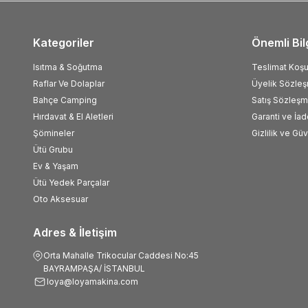
Kategoriler
Önemli Bil
Isıtma & Soğutma
Teslimat Koşul
Raflar Ve Dolaplar
Üyelik Sözle
Bahçe Camping
Satış Sözleşm
Hırdavat & El Aletleri
Garanti ve İad
Şömineler
Gizlilik ve Gü
Ütü Grubu
Ev & Yaşam
Ütü Yedek Parçalar
Oto Aksesuar
Adres & İletişim
Orta Mahalle Trikocular Caddesi No:45
BAYRAMPAŞA/ İSTANBUL
loya@loyamakina.com