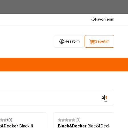
Favorilerim
Hesabım
Sepetim
3
4
Tükendi
(0)
(0)
k&Decker
Black &
Black&Decker
Black&Decker