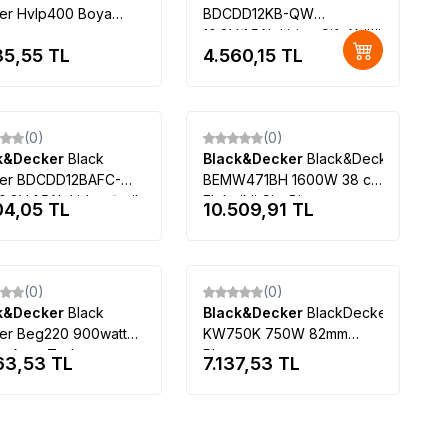
er Hvlp400 Boya
BDCDD12KB-QW
ncası
10.8V/1.5Ah Li-ion Çift Akülü
35,55
TL
4.560,15
TL
Vidalama
Tükendi
Tükendi
(0)
(0)
k&Decker
Black
Black&Decker
Black&Decker
er BDCDD12BAFC-
BEMW471BH 1600W 38 cm
.8V 1.5Ah Li-Ion Şarjlı
Elektrikli Çim Biçme
04,05
TL
10.509,91
TL
ap Vidalama,Taşıma
Makinası
sı,100 Parça Aks. Seti
Tükendi
Tükendi
(0)
(0)
k&Decker
Black
Black&Decker
BlackDecker
er Beg220 900watt
KW750K 750W 82mm
m Avuç Taşlama
Planya
63,53
TL
7.137,53
TL
20