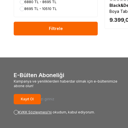
6880 TL - 8695 TL
Black&D
8695 TL - 10510 TL
Boya Taba
9.399,
Filtrele
E-Bülten Aboneliği
Kampanya ve yeniliklerden haberdar olmak için e-bültenimize
abone olun!
Kayıt Ol
KVKK Sözleşmesi'ni
okudum, kabul ediyorum.