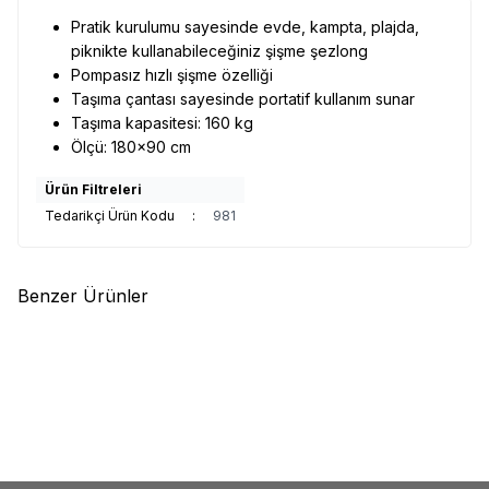
Pratik kurulumu sayesinde evde, kampta, plajda,
piknikte kullanabileceğiniz şişme şezlong
Pompasız hızlı şişme özelliği
Taşıma çantası sayesinde portatif kullanım sunar
Taşıma kapasitesi: 160 kg
Ölçü: 180x90 cm
Ürün Filtreleri
Tedarikçi Ürün Kodu
:
981
Benzer Ürünler
(0)
(0)
Sunfun
Sunfun Marissa
Sunfun
Marissa Şezlong Mavi
Şezlong Turkuaz
3.099,00
TL
3.099,00
TL