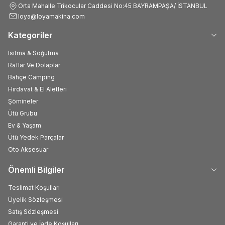
Orta Mahalle Trikocular Caddesi No:45 BAYRAMPAŞA/ İSTANBUL
loya@loyamakina.com
Kategoriler
Isıtma & Soğutma
Raflar Ve Dolaplar
Bahçe Camping
Hırdavat & El Aletleri
Şömineler
Ütü Grubu
Ev & Yaşam
Ütü Yedek Parçalar
Oto Aksesuar
Önemli Bilgiler
Teslimat Koşulları
Üyelik Sözleşmesi
Satış Sözleşmesi
Garanti ve İade Koşulları