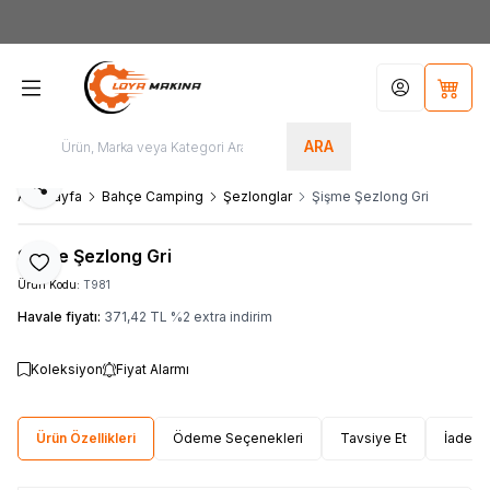
Yeni Üyelere Özel
50 TL İNDİRİM KUPONU!
Hesabım
Sepet
ARA
Paylaş
Ana Sayfa
Bahçe Camping
Şezlonglar
Şişme Şezlong Gri
Şişme Şezlong Gri
Favoriye Ekle
Ürün Kodu:
T981
Havale fiyatı:
371,42
TL
%
2
extra indirim
Koleksiyon
Fiyat Alarmı
Ürün Özellikleri
Ödeme Seçenekleri
Tavsiye Et
İade Ko