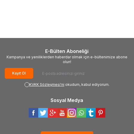
(0)
(0)
Rapid
Rapid Poınt 7 mm Silikon
Rapid
Rapid Hobby 12 mm
Tabanca
Silikon Tabanca
819,36
TL
1.020,96
TL
E-Bülten Aboneliği
Kampanya ve yeniliklerden haberdar olmak için e-bültenimize abone
olun!
Kayıt Ol
KVKK Sözleşmesi'ni
okudum, kabul ediyorum.
Sosyal Medya