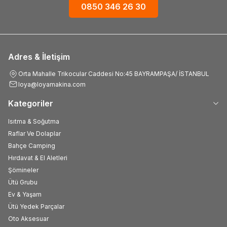
0850 346 26 30
Adres & İletişim
Orta Mahalle Trikocular Caddesi No:45 BAYRAMPAŞA/ İSTANBUL
loya@loyamakina.com
Kategoriler
Isıtma & Soğutma
Raflar Ve Dolaplar
Bahçe Camping
Hırdavat & El Aletleri
Şömineler
Ütü Grubu
Ev & Yaşam
Ütü Yedek Parçalar
Oto Aksesuar