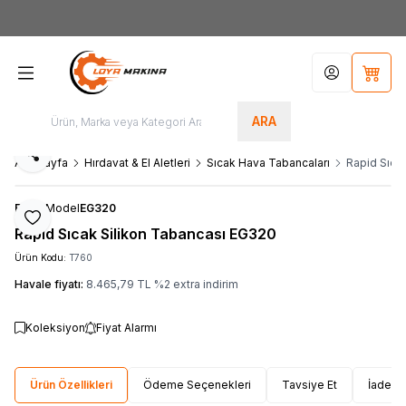
Yeni Üyelere Özel
50 TL İNDİRİM KUPONU!
Hesabım
Sepet
ARA
Paylaş
Ana Sayfa
Hırdavat & El Aletleri
Sıcak Hava Tabancaları
Rapid Sıca
Rapid
Model
EG320
Favoriye Ekle
Rapid Sıcak Silikon Tabancası EG320
Ürün Kodu:
T760
Havale fiyatı:
8.465,79
TL
%
2
extra indirim
Koleksiyon
Fiyat Alarmı
Ürün Özellikleri
Ödeme Seçenekleri
Tavsiye Et
İade Ko