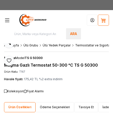
Yeni Üyelere Özel
50 TL İNDİRİM KUPONU!
Hesabım
Sepet
ARA
Paylaş
Ana Sayfa
Ütü Grubu
Ütü Yedek Parçalar
Termostatlar ve Sigortala
Magma
Model
TS G 50300
Favoriye Ekle
Magma Gazlı Termostat 50-300 °C TS G 50300
Ürün Kodu:
T167
Havale fiyatı:
175,42
TL
%
2
extra indirim
Koleksiyon
Fiyat Alarmı
Ürün Özellikleri
Ödeme Seçenekleri
Tavsiye Et
İade Ko