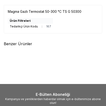
Magma Gazlı Termostat 50-300 °C TS G 50300
Ürün Filtreleri
Tedarikçi Ürün Kodu
:
167
Benzer Ürünler
(0)
(0)
Silter
Porselen Sigorta 260 °C
Silter
Porselen Sigorta - 232 °
- Mini Kazanlar Ve Ev Tipi
C - Buhar Fırçası İçin TY KS 232
Ütüler İçin TY KS 260
89,00
TL
89,00
TL
E-Bülten Aboneliği
Kampanya ve yeniliklerden haberdar olmak için e-bültenimize abone
olun!