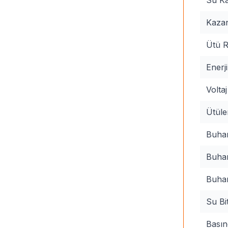
Kazan
Ütü R
Enerj
Volta
Ütüle
Buhar
Buhar
Buhar
Su Bi
Basın