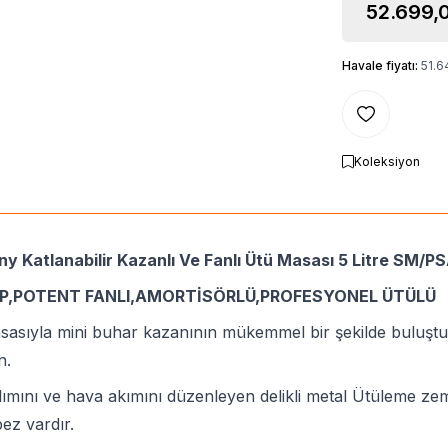
52.699,
Havale fiyatı:
51.6
Favoriye Ekle
Koleksiyon
y Katlanabilir Kazanlı Ve Fanlı Ütü Masası 5 Litre SM/P
İP,POTENT FANLI,AMORTİSÖRLÜ,PROFESYONEL ÜTÜLÜ
asıyla mini buhar kazanının mükemmel bir şekilde buluştura
n.
ılımını ve hava akımını düzenleyen delikli metal Ütüleme zem
bez vardır.