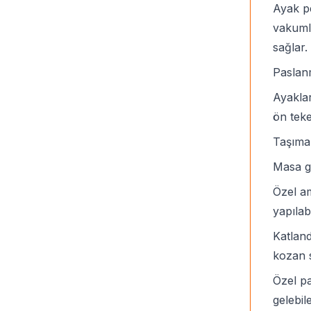
Ayak pe
vakuml
sağlar.
Paslan
Ayaklar
ön teke
Taşıma
Masa gö
Özel am
yapılabi
Katland
kozan s
Özel pa
gelebil