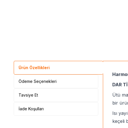
Ürün Özellikleri
Harmon
Ödeme Seçenekleri
DAR T
Ütü mas
Tavsiye Et
bir ürü
İade Koşulları
Isı yay
keçeli 