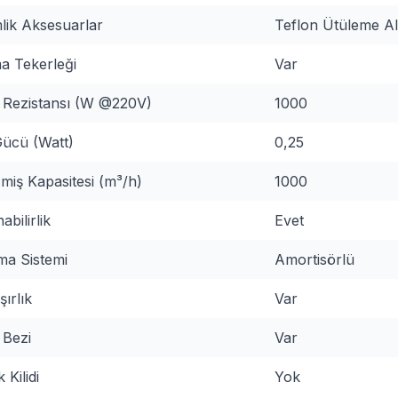
lik Aksesuarlar
Teflon Ütüleme Alt
a Tekerleği
Var
Rezistansı (W @220V)
1000
ücü (Watt)
0,25
miş Kapasitesi (m³/h)
1000
abilirlik
Evet
ma Sistemi
Amortisörlü
ırlık
Var
 Bezi
Var
 Kilidi
Yok