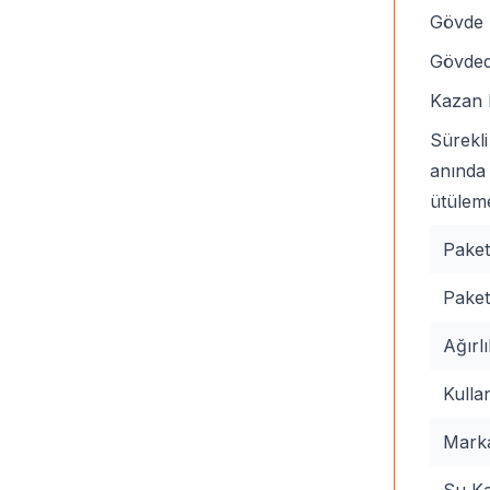
Gövde ü
Gövded
Kazan h
Sürekli
anında 
ütüleme
Paket
Paket
Ağırlı
Kulla
Mark
Su Kap