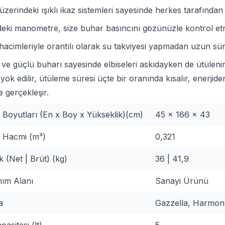
zerindeki ışıklı ikaz sistemleri sayesinde herkes tarafından r
eki manometre, size buhar basıncını gözünüzle kontrol etm
acimleriyle orantılı olarak su takviyesi yapmadan uzun süre
 ve güçlü buharı sayesinde elbiseleri askıdayken de ütülenir
yok edilir, ütüleme süresi üçte bir oranında kısalır, enerji
 gerçekleşir.
 Boyutları (En x Boy x Yükseklik)(cm)
45 x 166 x 43
 Hacmi (m³)
0,321
k (Net | Brüt) (kg)
36 | 41,9
nım Alanı
Sanayi Ürünü
a
Gazzella, Harmon
asitesi (lt)
5