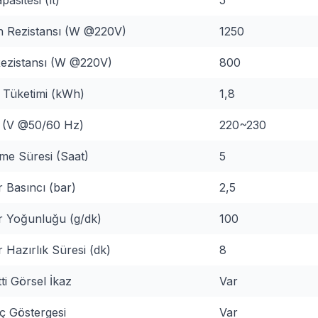
 Rezistansı (W @220V)
1250
ezistansı (W @220V)
800
i Tüketimi (kWh)
1,8
j (V @50/60 Hz)
220~230
me Süresi (Saat)
5
 Basıncı (bar)
2,5
 Yoğunluğu (g/dk)
100
 Hazırlık Süresi (dk)
8
tti Görsel İkaz
Var
ç Göstergesi
Var