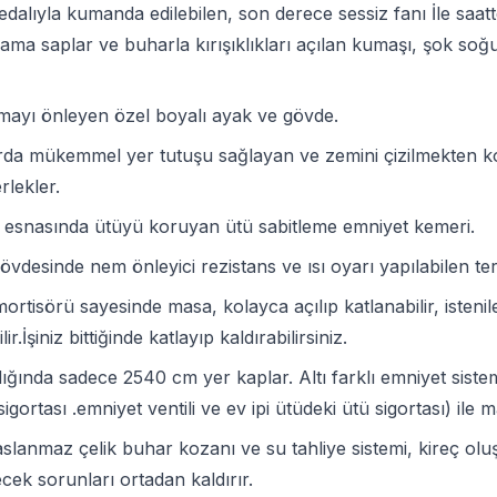
dalıyla kumanda edilebilen, son derece sessiz fanı İle saa
ama saplar ve buharla kırışıklıkları açılan kumaşı, şok so
mayı önleyen özel boyalı ayak ve gövde.
da mükemmel yer tutuşu sağlayan ve zemini çizilmekten kor
rlekler.
 esnasında ütüyü koruyan ütü sabitleme emniyet kemeri.
vdesinde nem önleyici rezistans ve ısı oyarı yapılabilen ter
ortisörü sayesinde masa, kolayca açılıp katlanabilir, isteni
lir.İşiniz bittiğinde katlayıp kaldırabilirsiniz.
ığında sadece 2540 cm yer kaplar. Altı farklı emniyet sistem
igortası .emniyet ventili ve ev ipi ütüdeki ütü sigortası) ile
slanmaz çelik buhar kozanı ve su tahliye sistemi, kireç o
ecek sorunları ortadan kaldırır.