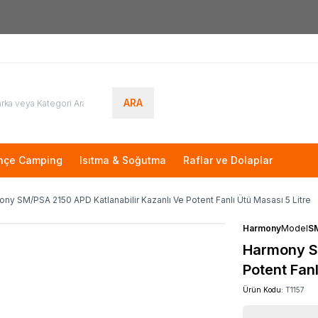
Yeni Üyelere Özel
50 TL İNDİRİM KUPONU!
ARA
hçe Camping
Isıtma & Soğutma
Raflar ve Dolaplar
ny SM/PSA 2150 APD Katlanabilir Kazanlı Ve Potent Fanlı Ütü Masası 5 Litre
Harmony
Model
S
Harmony SM
Potent Fanl
Ürün Kodu:
T1157