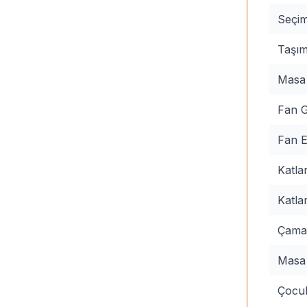
Seçim
Taşım
Masa 
Fan G
Fan E
Katlan
Katla
Çamaş
Masa
Çocuk