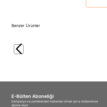
Benzer Ürünler
(0)
Harmony
Harmony SM/PSA 2000 AGP
Harm
Katlanabilir Kazanlı Ve Fanlı Ütü Masası
Katlana
45.999,00
TL
40.9
E-Bülten Aboneliği
Kampanya ve yeniliklerden haberdar olmak için e-bültenimize
abone olun!