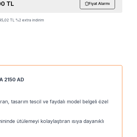
00
TL
Fiyat Alarmı
45,02
TL
%
2
extra indirim
SA 2150 AD
n, tasarım tescil ve faydalı model belgeli özel
ininde ütülemeyi kolaylaştıran ısıya dayanıklı