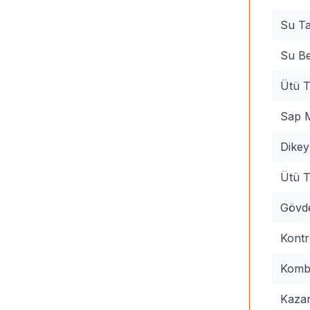
Su Ta
Su Be
Ütü 
Sap 
Dikey
Ütü T
Gövd
Kontr
Kombi
Kaza