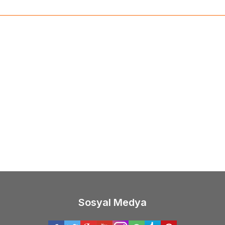
(0)
(0)
ony
Harmony SM/PSA 2000 AP
Harmony
Harmony SM/
bilir Fanlı Ütü Masası
Katlanabilir Fanlı Ütü Ma
Amörtisörlü
99,00
TL
30.599,00
TL
Sosyal Medya