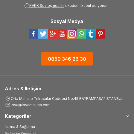
KVKK Sözleşmesi'ni
okudum, kabul ediyorum.
Sosyal Medya
0850 346 26 30
Adres & İletişim
Orta Mahalle Trikocular Caddesi No:45 BAYRAMPAŞA/ İSTANBUL
loya@loyamakina.com
Kategoriler
Isıtma & Soğutma
Raflar Ve Dolaplar