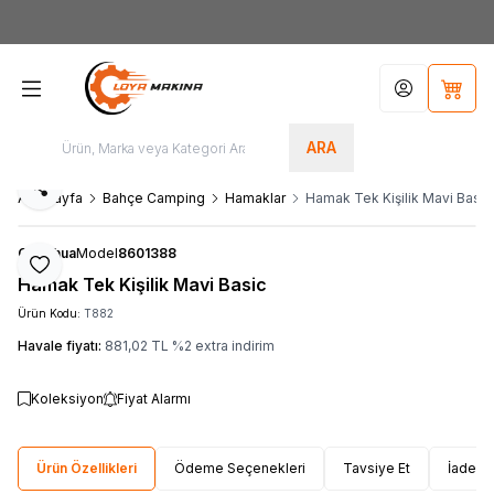
Yeni Üyelere Özel
50 TL İNDİRİM KUPONU!
Hesabım
Sepet
ARA
Paylaş
Ana Sayfa
Bahçe Camping
Hamaklar
Hamak Tek Kişilik Mavi Basic
Quechua
Model
8601388
Favoriye Ekle
Hamak Tek Kişilik Mavi Basic
Ürün Kodu:
T882
Havale fiyatı:
881,02
TL
%
2
extra indirim
Koleksiyon
Fiyat Alarmı
Ürün Özellikleri
Ödeme Seçenekleri
Tavsiye Et
İade Ko