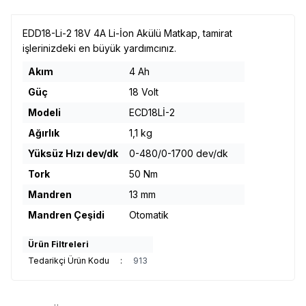
EDD18-Li-2 18V 4A Li-İon Akülü Matkap, tamirat
işlerinizdeki en büyük yardımcınız.
Akım
4 Ah
Güç
18 Volt
Modeli
ECD18Lİ-2
Ağırlık
1,1 kg
Yüksüz Hızı dev/dk
0-480/0-1700 dev/dk
Tork
50 Nm
Mandren
13 mm
Mandren Çeşidi
Otomatik
Ürün Filtreleri
Tedarikçi Ürün Kodu
:
913