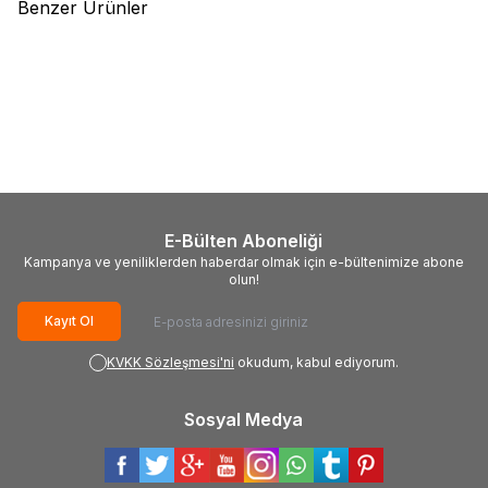
Benzer Ürünler
(0)
(0)
Bosch
Bosch Professional
Bosch
Bosch Gbh 18V-45 C
GSR 18V-45 + GWS 18V-8 +
Solo Sds Max Kırıcı/Delici
GBH 18V-22 3x18V 4.0Ah Akülü
24.499,00
TL
70.825,76
TL
Kombo Kit
E-Bülten Aboneliği
Kampanya ve yeniliklerden haberdar olmak için e-bültenimize abone
olun!
Kayıt Ol
KVKK Sözleşmesi'ni
okudum, kabul ediyorum.
Sosyal Medya