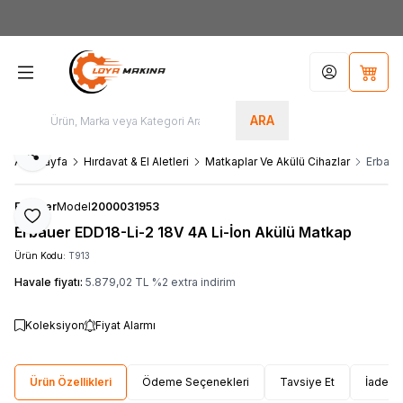
Yeni Üyelere Özel
50 TL İNDİRİM KUPONU!
Hesabım
Sepet
ARA
Paylaş
Ana Sayfa
Hırdavat & El Aletleri
Matkaplar Ve Akülü Cihazlar
Erbaue
Erbauer
Model
2000031953
Favoriye Ekle
Erbauer EDD18-Li-2 18V 4A Li-İon Akülü Matkap
Ürün Kodu:
T913
Havale fiyatı:
5.879,02
TL
%
2
extra indirim
Koleksiyon
Fiyat Alarmı
Ürün Özellikleri
Ödeme Seçenekleri
Tavsiye Et
İade Ko