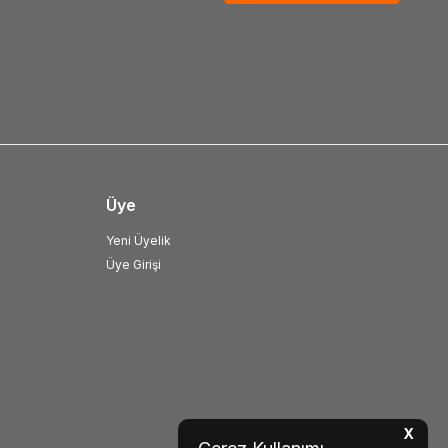
Üye
Yeni Üyelik
Üye Girişi
X