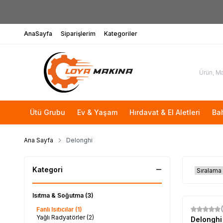
AnaSayfa
Siparişlerim
Kategoriler
Ütü Grubu
Ev & Yaşam
Hırdavat & El Aletleri
Ba
Ana Sayfa
Delonghi
Kategori
Isıtma & Soğutma
(3)
Fanlı Isıtıcılar
(1)
Yağlı Radyatörler
(2)
Delongh