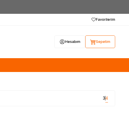
Favorilerim
Hesabım
Sepetim
3
4