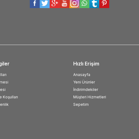
giler
Hızlı Erişim
ları
Anasayfa
şmesi
Yeni Ürünler
esi
İndirimdekiler
e Koşulları
Müşteri Hizmetleri
venlik
Sepetim