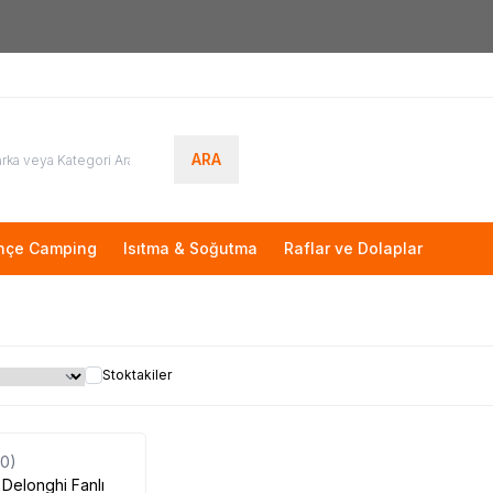
Yeni Üyelere Özel
50 TL İNDİRİM KUPONU!
ARA
hçe Camping
Isıtma & Soğutma
Raflar ve Dolaplar
Stoktakiler
Tükendi
(0)
i
Delonghi Fanlı