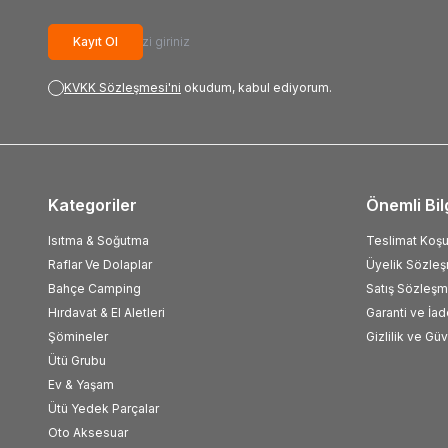
Kayıt Ol
KVKK Sözleşmesi'ni
okudum, kabul ediyorum.
Kategoriler
Önemli Bil
Isıtma & Soğutma
Teslimat Koşul
Raflar Ve Dolaplar
Üyelik Sözle
Bahçe Camping
Satış Sözleşm
Hırdavat & El Aletleri
Garanti ve İad
Şömineler
Gizlilik ve Gü
Ütü Grubu
Ev & Yaşam
Ütü Yedek Parçalar
Oto Aksesuar