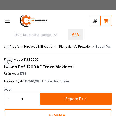
Yeni Üyelere Özel
50 TL İNDİRİM KUPONU!
Hesabım
Sepet
ARA
Paylaş
Ana Sayfa
Hırdavat & El Aletleri
Planyalar Ve Frezeler
Bosch Pof 12
Bosch
Model
11330002
Favoriye Ekle
Bosch Pof 1200AE Freze Makinesi
Ürün Kodu:
T788
Havale fiyatı:
11.646,08
TL
%
2
extra indirim
Adet
Sepete Ekle
HEMEN AL