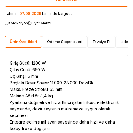
Tahmini
07.08.2026
tarihinde kargoda
Koleksiyon
Fiyat Alarmı
Ürün Özellikleri
Ödeme Seçenekleri
Tavsiye Et
İade Ko
Giriş Gücü: 1200 W
Çıkış Gücü: 650 W
Uç Girişi: 6 mm
Boştaki Devir Sayısı: 11.000-28.000 Dev/Dk.
Maks. Freze Stroku: 55 mm
Makine Ağırlığı: 3,4 kg
Ayarlama düğmeli ve hız arttırıcı şalterli Bosch-Elektronik
sayesinde, devir sayısının malzemeye uygun olarak
seçilmesi,
Entegre edilmiş mil ayarı sayesinde daha hızlı ve daha
kolay freze değişimi,