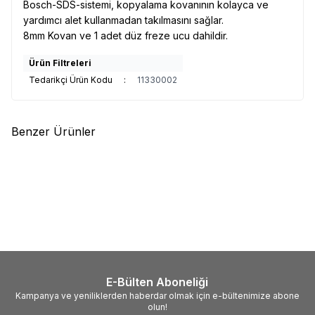
Bosch-SDS-sistemi, kopyalama kovanının kolayca ve
yardımcı alet kullanmadan takılmasını sağlar.
8mm Kovan ve 1 adet düz freze ucu dahildir.
Ürün Filtreleri
Tedarikçi Ürün Kodu
:
11330002
Benzer Ürünler
(0)
(0)
Bosch
Bosch Professional GEX
Einhell
Einhell TC-PL750 750W
18V-125 Akülü Eksantrik
Planya
Zımpara Solo
11.989,49
TL
3.436,35
TL
E-Bülten Aboneliği
Kampanya ve yeniliklerden haberdar olmak için e-bültenimize abone
olun!